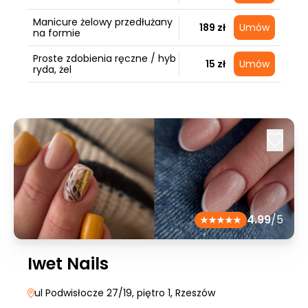
Manicure żelowy przedłużany
189 zł
Umów
na formie
Proste zdobienia ręczne / hyb
15 zł
Umów
ryda, żel
4.99
/5
Iwet Nails
ul Podwisłocze 27/19, piętro 1
, Rzeszów