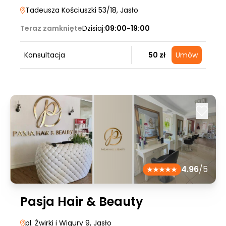
Tadeusza Kościuszki 53/18
, Jasło
Teraz zamknięte
Dzisiaj:
09:00-19:00
Konsultacja
50 zł
Umów
4.96
/5
Pasja Hair & Beauty
pl. Żwirki i Wigury 9
, Jasło