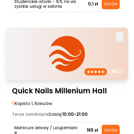
Studenckie wtorki - 15% na ws
0,1 zł
Umów
zystkie usługi w salonie
4.84
/5
Quick Nails Millenium Hall
Kopisto 1
, Rzeszów
Teraz zamknięte
Dzisiaj:
10:00-21:00
Manicure żelowy / uzupełniani
165 zł
Umów
e