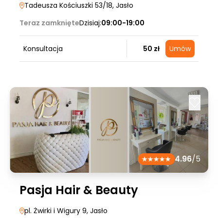
Tadeusza Kościuszki 53/18
, Jasło
Teraz zamknięte
Dzisiaj:
09:00-19:00
Konsultacja
50 zł
Umów
4.96
/5
Pasja Hair & Beauty
pl. Żwirki i Wigury 9
, Jasło