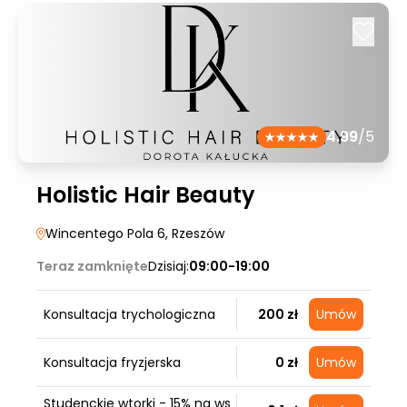
4.99
/5
Holistic Hair Beauty
Wincentego Pola 6
, Rzeszów
Teraz zamknięte
Dzisiaj:
09:00-19:00
Konsultacja trychologiczna
200 zł
Umów
Konsultacja fryzjerska
0 zł
Umów
Studenckie wtorki - 15% na ws