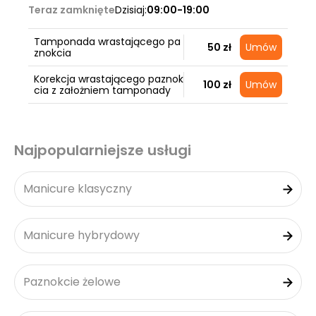
Teraz zamknięte
Dzisiaj:
09:00-19:00
Tamponada wrastającego pa
50 zł
Umów
znokcia
Korekcja wrastającego paznok
100 zł
Umów
cia z założniem tamponady
Najpopularniejsze usługi
Manicure klasyczny
Manicure hybrydowy
Paznokcie żelowe