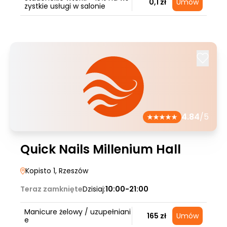
0,1 zł
Umów
zystkie usługi w salonie
4.84
/5
Quick Nails Millenium Hall
Kopisto 1
, Rzeszów
Teraz zamknięte
Dzisiaj:
10:00-21:00
Manicure żelowy / uzupełniani
165 zł
Umów
e