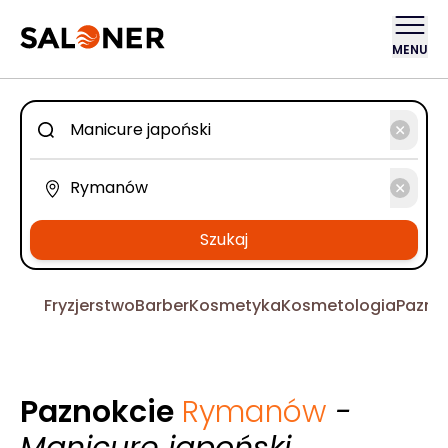
MENU
Szukaj
Fryzjerstwo
Barber
Kosmetyka
Kosmetologia
Pazno
Paznokcie
Rymanów
-