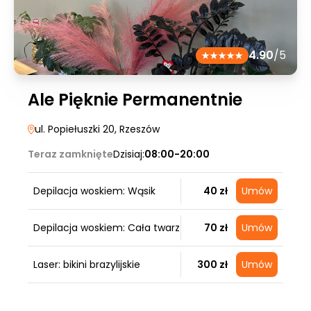
4.90
/5
Ale Pięknie Permanentnie
ul. Popiełuszki 20
, Rzeszów
Teraz zamknięte
Dzisiaj:
08:00-20:00
Depilacja woskiem: Wąsik
40 zł
Umów
Depilacja woskiem: Cała twarz
70 zł
Umów
Laser: bikini brazylijskie
300 zł
Umów