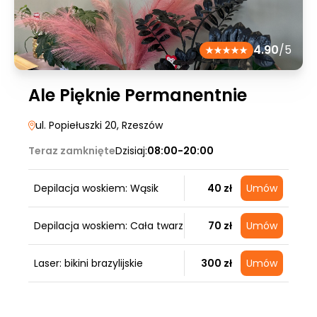
4.90
/5
Ale Pięknie Permanentnie
ul. Popiełuszki 20
, Rzeszów
Teraz zamknięte
Dzisiaj:
08:00-20:00
Depilacja woskiem: Wąsik
40 zł
Umów
Depilacja woskiem: Cała twarz
70 zł
Umów
Laser: bikini brazylijskie
300 zł
Umów