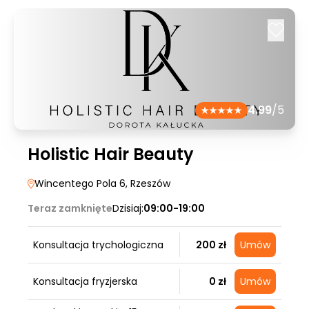
4.99
/5
Holistic Hair Beauty
Wincentego Pola 6
, Rzeszów
Teraz zamknięte
Dzisiaj:
09:00-19:00
Konsultacja trychologiczna
200 zł
Umów
Konsultacja fryzjerska
0 zł
Umów