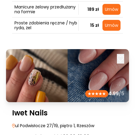
Manicure żelowy przedłużany
189 zł
Umów
na formie
Proste zdobienia ręczne / hyb
15 zł
Umów
ryda, żel
4.99
/5
Iwet Nails
ul Podwisłocze 27/19, piętro 1
, Rzeszów