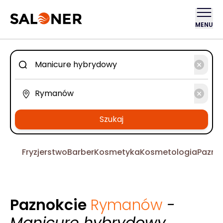
MENU
Szukaj
Fryzjerstwo
Barber
Kosmetyka
Kosmetologia
Pazno
Paznokcie
Rymanów
-