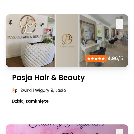
4.96
/5
Pasja Hair & Beauty
pl. Żwirki i Wigury 9
, Jasło
Dzisiaj:
zamknięte