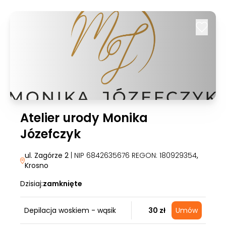
Atelier urody Monika
Józefczyk
ul. Zagórze 2
| NIP 6842635676 REGON: 180929354
,
Krosno
Dzisiaj:
zamknięte
Depilacja woskiem - wąsik
30 zł
Umów