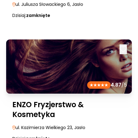
ul. Juliusza Słowackiego 6
, Jasło
Dzisiaj:
zamknięte
4.87
/5
ENZO Fryzjerstwo &
Kosmetyka
ul. Kazimierza Wielkiego 23
, Jasło