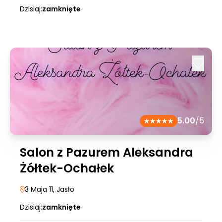
Dzisiaj:
zamknięte
5.00
/5
Salon z Pazurem Aleksandra
Żółtek-Ochałek
3 Maja 11
, Jasło
Dzisiaj:
zamknięte