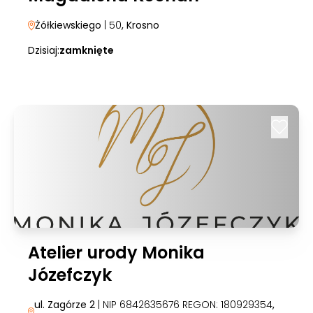
Żółkiewskiego
| 50
, Krosno
Dzisiaj:
zamknięte
Atelier urody Monika
Józefczyk
ul. Zagórze 2
| NIP 6842635676 REGON: 180929354
,