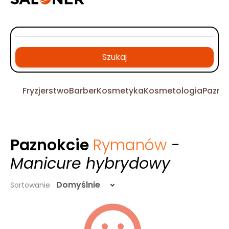
Szukaj
Fryzjerstwo
Barber
Kosmetyka
Kosmetologia
Pazno
Paznokcie
Rymanów
-
Manicure hybrydowy
Domyślnie
Sortowanie