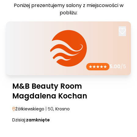
Poniżej prezentujemy salony z miejscowości w
pobliżu:
5.00
/5
M&B Beauty Room
Magdalena Kochan
Żółkiewskiego
| 50
, Krosno
Dzisiaj:
zamknięte