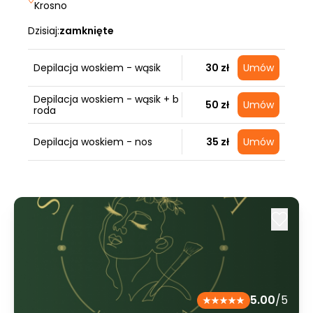
Krosno
Dzisiaj:
zamknięte
Depilacja woskiem - wąsik
30 zł
Umów
Depilacja woskiem - wąsik + b
50 zł
Umów
roda
Depilacja woskiem - nos
35 zł
Umów
5.00
/5