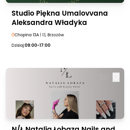
Studio Piękna Umalovvana
Aleksandra Władyka
Chopina 13A
| 13
, Brzozów
Dzisiaj:
09:00-17:00
N/Ł Natalia Łobaza Nails and