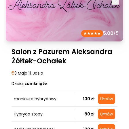
5.00
/5
Salon z Pazurem Aleksandra
Żółtek-Ochałek
3 Maja 11
, Jasło
Dzisiaj:
zamknięte
manicure hybrydowy
100 zł
Umów
Hybryda stopy
90 zł
Umów