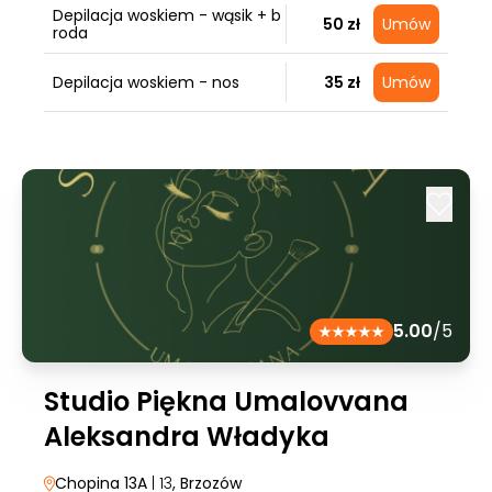
Depilacja woskiem - wąsik + b
50 zł
Umów
roda
Depilacja woskiem - nos
35 zł
Umów
5.00
/5
Studio Piękna Umalovvana
Aleksandra Władyka
Chopina 13A
| 13
, Brzozów