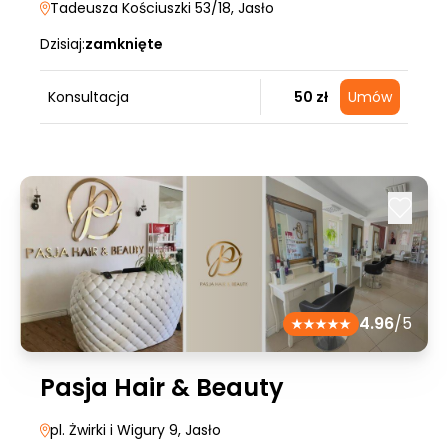
Tadeusza Kościuszki 53/18
, Jasło
Dzisiaj:
zamknięte
Konsultacja
50 zł
Umów
4.96
/5
Pasja Hair & Beauty
pl. Żwirki i Wigury 9
, Jasło