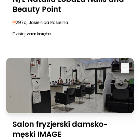
Beauty Point
297a
, Jasienica Rosielna
Dzisiaj:
zamknięte
Salon fryzjerski damsko-
męski IMAGE