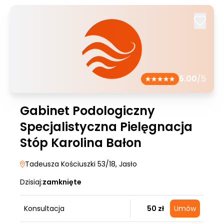
5.00
/5
Gabinet Podologiczny
Specjalistyczna Pielęgnacja
Stóp Karolina Bałon
Tadeusza Kościuszki 53/18
, Jasło
Dzisiaj:
zamknięte
Konsultacja
50 zł
Umów