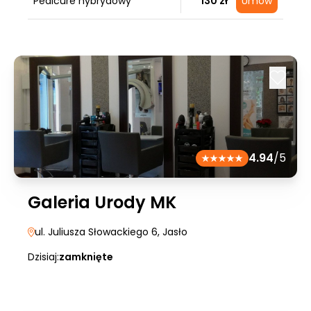
Pedicure hybrydowy
130 zł
Umów
4.94
/5
Galeria Urody MK
ul. Juliusza Słowackiego 6
, Jasło
Dzisiaj:
zamknięte