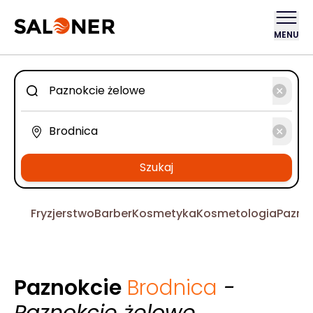
MENU
Szukaj
Fryzjerstwo
Barber
Kosmetyka
Kosmetologia
Pazno
Paznokcie
Brodnica
-