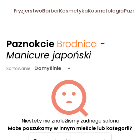
Fryzjerstwo
Barber
Kosmetyka
Kosmetologia
Pazno
Paznokcie
Brodnica
-
Manicure japoński
Domyślnie
Sortowanie
Niestety nie znaleźliśmy żadnego salonu
Może poszukamy w innym mieście lub kategorii?