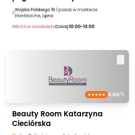
Wojska Polskiego 16
| pasaż w markecie
InterMarche
, Lipno
Wkrótce zamknięte
Dzisiaj:
10:00-13:00
4.94
/5
Beauty Room Katarzyna
Cieciórska