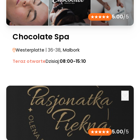
5.00
/5
Chocolate Spa
Westerplatte
| 36-38
, Malbork
Teraz otwarte
Dzisiaj:
08:00-15:10
5.00
/5