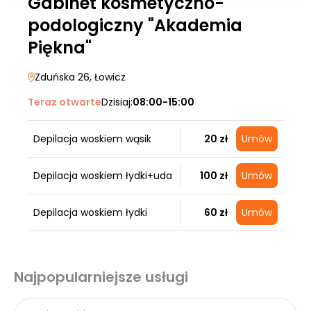
Gabinet kosmetyczno-
podologiczny "Akademia
Piękna"
Zduńska 26
, Łowicz
Teraz otwarte
Dzisiaj:
08:00-15:00
Depilacja woskiem wąsik
20 zł
Umów
Depilacja woskiem łydki+uda
100 zł
Umów
Depilacja woskiem łydki
60 zł
Umów
Najpopularniejsze usługi