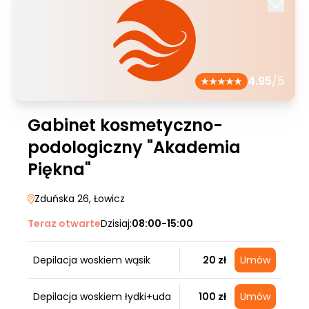
4.95
/5
Gabinet kosmetyczno-
podologiczny "Akademia
Piękna"
Zduńska 26
, Łowicz
Teraz otwarte
Dzisiaj:
08:00-15:00
Depilacja woskiem wąsik
20 zł
Umów
Depilacja woskiem łydki+uda
100 zł
Umów