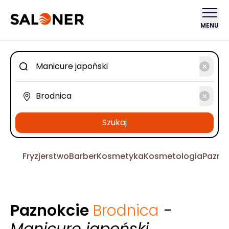
MENU
Szukaj
Fryzjerstwo
Barber
Kosmetyka
Kosmetologia
Pazno
Paznokcie
Brodnica
-