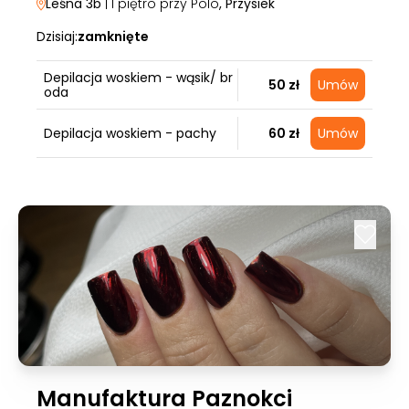
Leśna 3b
| I piętro przy Polo
, Przysiek
Dzisiaj:
zamknięte
Depilacja woskiem - wąsik/ br
50 zł
Umów
oda
Depilacja woskiem - pachy
60 zł
Umów
Manufaktura Paznokci