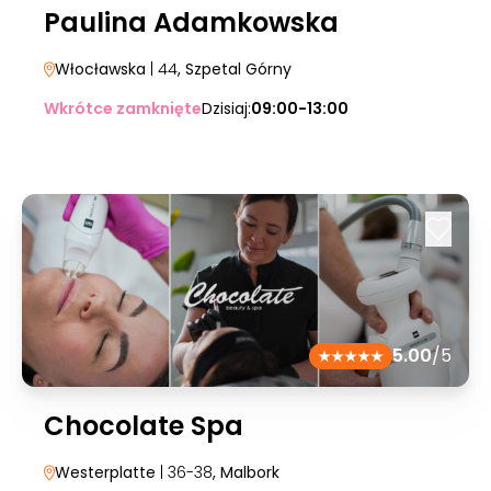
Paulina Adamkowska
Włocławska
| 44
, Szpetal Górny
Wkrótce zamknięte
Dzisiaj:
09:00-13:00
5.00
/5
Chocolate Spa
Westerplatte
| 36-38
, Malbork