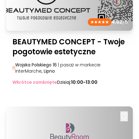
4.92
/5
BEAUTYMED CONCEPT - Twoje
pogotowie estetyczne
Wojska Polskiego 16
| pasaż w markecie
InterMarche
, Lipno
Wkrótce zamknięte
Dzisiaj:
10:00-13:00