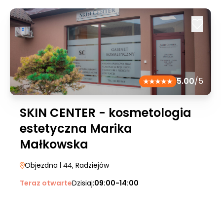
5.00
/5
SKIN CENTER - kosmetologia
estetyczna Marika
Małkowska
Objezdna
| 44
, Radziejów
Teraz otwarte
Dzisiaj:
09:00-14:00