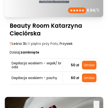
4.94
/5
Beauty Room Katarzyna
Cieciórska
Leśna 3b
| I piętro przy Polo
, Przysiek
Dzisiaj:
zamknięte
Depilacja woskiem - wąsik/ br
50 zł
Umów
oda
Depilacja woskiem - pachy
60 zł
Umów