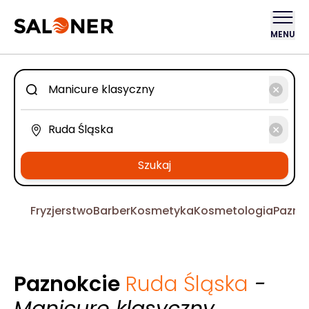
MENU
Szukaj
Fryzjerstwo
Barber
Kosmetyka
Kosmetologia
Pazno
Paznokcie
Ruda Śląska
-