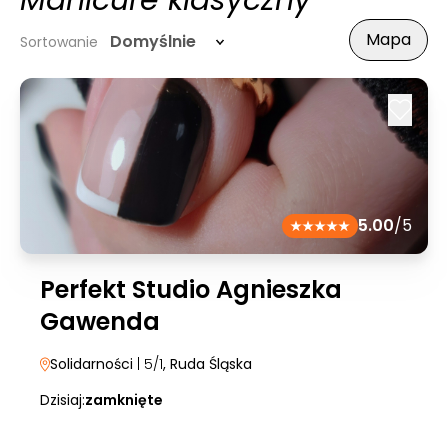
Manicure klasyczny
Mapa
Domyślnie
Sortowanie
5.00
/5
Perfekt Studio Agnieszka
Gawenda
Solidarności
| 5/1
, Ruda Śląska
Dzisiaj:
zamknięte