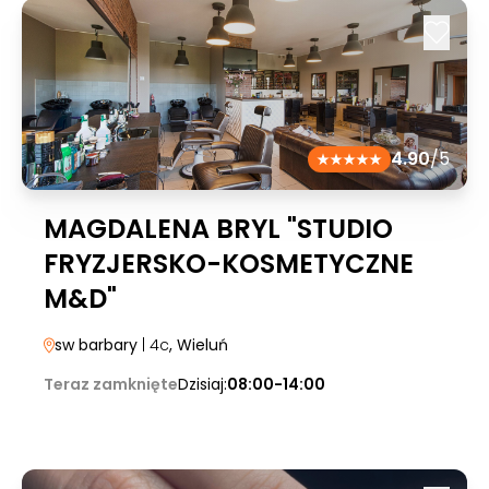
4.90
/5
MAGDALENA BRYL "STUDIO
FRYZJERSKO-KOSMETYCZNE
M&D"
sw barbary
| 4c
, Wieluń
Teraz zamknięte
Dzisiaj:
08:00-14:00