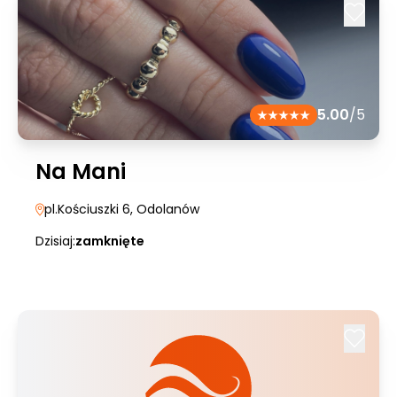
5.00
/5
Na Mani
pl.Kościuszki 6
, Odolanów
Dzisiaj:
zamknięte