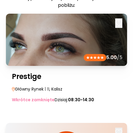
pobliżu:
5.00
/5
Prestige
Główny Rynek
| 11
, Kalisz
Wkrótce zamknięte
Dzisiaj:
08:30-14:30