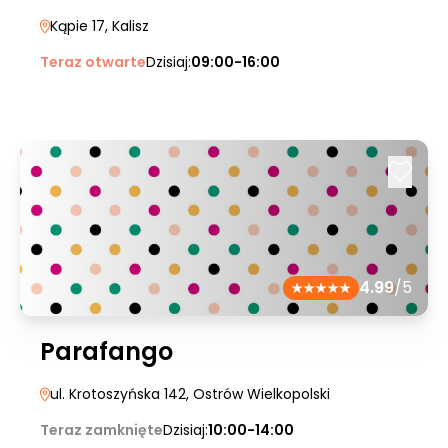
Kąpie 17
, Kalisz
Teraz otwarte
Dzisiaj:
09:00-16:00
4.99
/5
Parafango
ul. Krotoszyńska 142
, Ostrów Wielkopolski
Teraz zamknięte
Dzisiaj:
10:00-14:00