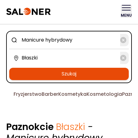
MENU
Szukaj
Fryzjerstwo
Barber
Kosmetyka
Kosmetologia
Pazno
Paznokcie
Błaszki
-