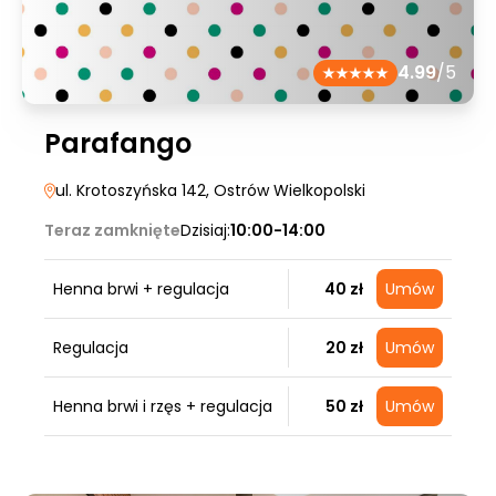
4.99
/5
Parafango
ul. Krotoszyńska 142
, Ostrów Wielkopolski
Teraz zamknięte
Dzisiaj:
10:00-14:00
Henna brwi + regulacja
40 zł
Umów
Regulacja
20 zł
Umów
Henna brwi i rzęs + regulacja
50 zł
Umów