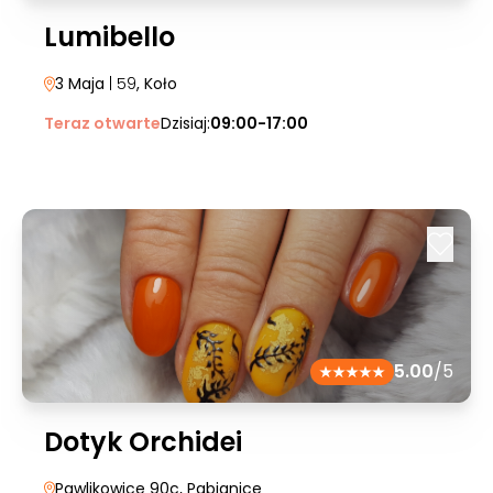
Lumibello
3 Maja
| 59
, Koło
Teraz otwarte
Dzisiaj:
09:00-17:00
5.00
/5
Dotyk Orchidei
Pawlikowice 90c
, Pabianice