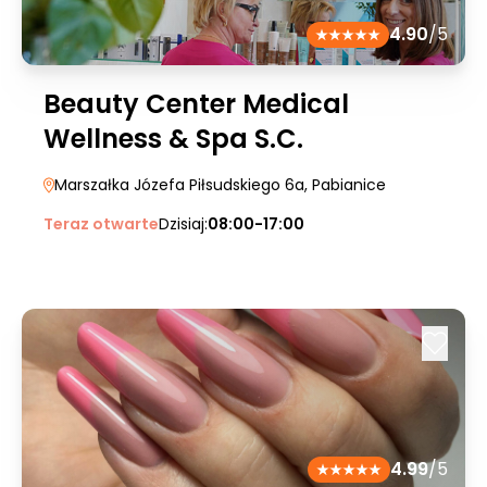
4.90
/5
Beauty Center Medical
Wellness & Spa S.C.
Marszałka Józefa Piłsudskiego 6a
, Pabianice
Teraz otwarte
Dzisiaj:
08:00-17:00
4.99
/5