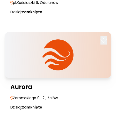
pl.Kościuszki 6
, Odolanów
Dzisiaj:
zamknięte
Aurora
Żeromskiego 9
| 21
, Zelów
Dzisiaj:
zamknięte