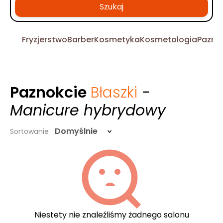
Szukaj
Fryzjerstwo
Barber
Kosmetyka
Kosmetologia
Pazno
Paznokcie
Błaszki
-
Manicure hybrydowy
Domyślnie
Sortowanie
Niestety nie znaleźliśmy żadnego salonu