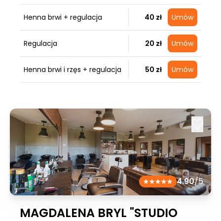
Henna brwi + regulacja
40 zł
Umów
Regulacja
20 zł
Umów
Henna brwi i rzęs + regulacja
50 zł
Umów
4.90
/5
MAGDALENA BRYL "STUDIO