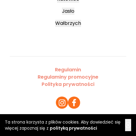
Jasło
Wałbrzych
Regulamin
Regulaminy promocyjne
Polityka prywatności
Ta strona korzysta z plików cookies. Aby dowiedzieć się
Copyright 2026 Saloner Sp. z o.o.
więcej zapoznaj się z
polityką prywatności