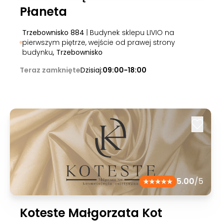
Płaneta
Trzebownisko 884
| Budynek sklepu LIVIO na
pierwszym piętrze, wejście od prawej strony
budynku
, Trzebownisko
Teraz zamknięte
Dzisiaj:
09:00-18:00
5.00
/5
Koteste Małgorzata Kot