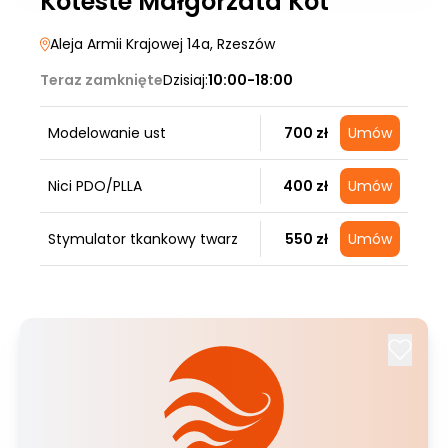
Koteste Małgorzata Kot
Aleja Armii Krajowej 14a
, Rzeszów
Teraz zamknięte
Dzisiaj:
10:00-18:00
Modelowanie ust
700 zł
Umów
Nici PDO/PLLA
400 zł
Umów
Stymulator tkankowy twarz
550 zł
Umów