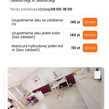
Białobrzegi 3F
, Białobrzegi
Teraz zamknięte
Dzisiaj:
09:00-18:00
Uzupełnienie żelu ze zdobienia
145 zł
Umów
mi
Uzupełnienie żelu jeden kolor
140 zł
Umów
(bez zdobień)
Manicure hybrydowy jeden kol
110 zł
Umów
or (bez zdobień)