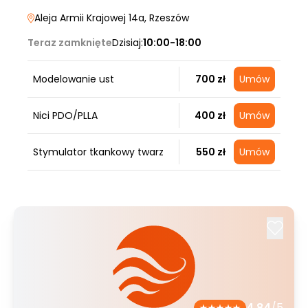
Aleja Armii Krajowej 14a
, Rzeszów
Teraz zamknięte
Dzisiaj:
10:00-18:00
Modelowanie ust
700 zł
Umów
Nici PDO/PLLA
400 zł
Umów
Stymulator tkankowy twarz
550 zł
Umów
4.84
/5