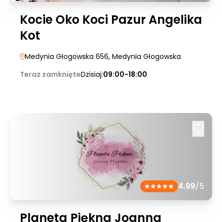
Kocie Oko Koci Pazur Angelika
Kot
Medynia Głogowska 656
, Medynia Głogowska
Teraz zamknięte
Dzisiaj:
09:00-18:00
4.99
/5
Planeta Piękna Joanna