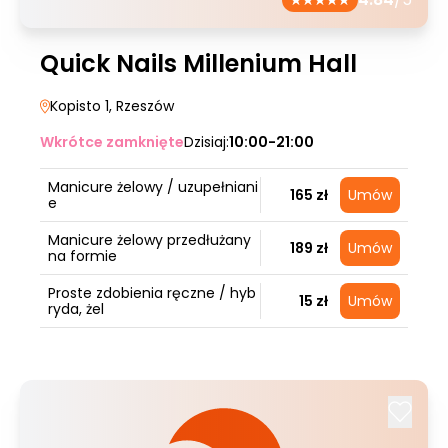
Quick Nails Millenium Hall
Kopisto 1
, Rzeszów
Wkrótce zamknięte
Dzisiaj:
10:00-21:00
Manicure żelowy / uzupełniani
165 zł
Umów
e
Manicure żelowy przedłużany
189 zł
Umów
na formie
Proste zdobienia ręczne / hyb
15 zł
Umów
ryda, żel