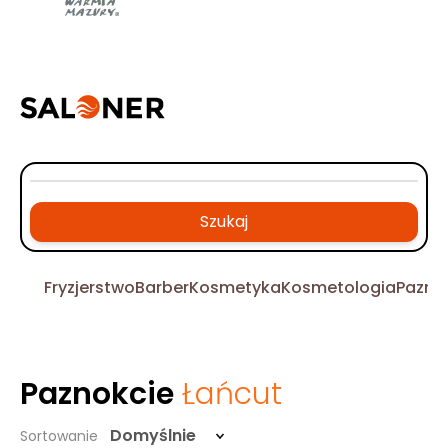
Szukaj
Fryzjerstwo
Barber
Kosmetyka
Kosmetologia
Pazno
Paznokcie
Łańcut
Domyślnie
Sortowanie