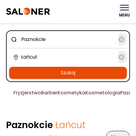
MENU
Szukaj
Fryzjerstwo
Barber
Kosmetyka
Kosmetologia
Pazno
Paznokcie
Łańcut