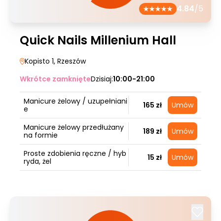
4.84
/5
Quick Nails Millenium Hall
Kopisto 1
, Rzeszów
Wkrótce zamknięte
Dzisiaj:
10:00-21:00
Manicure żelowy / uzupełniani
165 zł
Umów
e
Manicure żelowy przedłużany
189 zł
Umów
na formie
Proste zdobienia ręczne / hyb
15 zł
Umów
ryda, żel