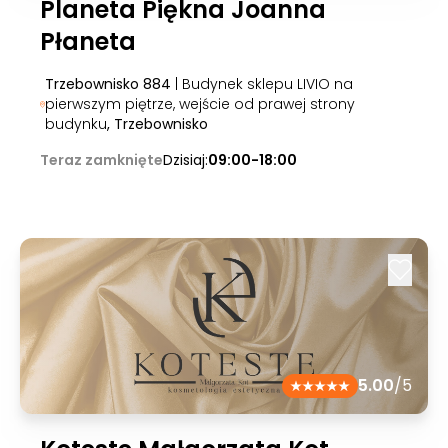
Planeta Piękna Joanna
Płaneta
Trzebownisko 884
| Budynek sklepu LIVIO na
pierwszym piętrze, wejście od prawej strony
budynku
, Trzebownisko
Teraz zamknięte
Dzisiaj:
09:00-18:00
5.00
/5