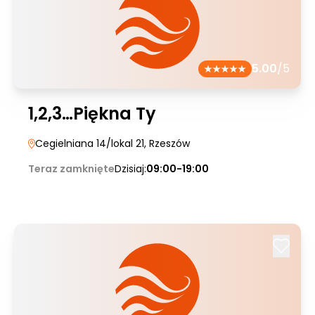
5.00
/5
1,2,3…Piękna Ty
Cegielniana 14/lokal 21
, Rzeszów
Teraz zamknięte
Dzisiaj:
09:00-19:00