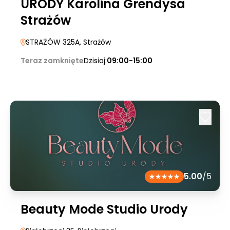
URODY Karolina Grendysa
Strażów
STRAŻÓW 325A
, Strażów
Teraz zamknięte
Dzisiaj:
09:00-15:00
5.00
/5
Beauty Mode Studio Urody