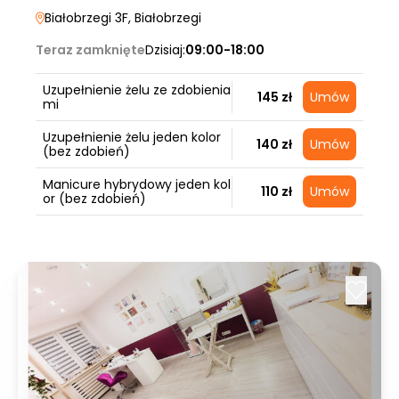
Białobrzegi 3F
, Białobrzegi
Teraz zamknięte
Dzisiaj:
09:00-18:00
Uzupełnienie żelu ze zdobienia
145 zł
Umów
mi
Uzupełnienie żelu jeden kolor
140 zł
Umów
(bez zdobień)
Manicure hybrydowy jeden kol
110 zł
Umów
or (bez zdobień)