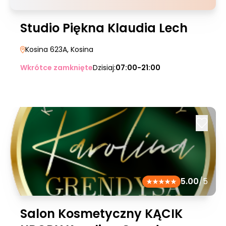
Studio Piękna Klaudia Lech
Kosina 623A
, Kosina
Wkrótce zamknięte
Dzisiaj:
07:00-21:00
5.00
/5
Salon Kosmetyczny KĄCIK