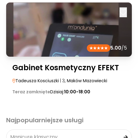
5.00
/5
Gabinet Kosmetyczny EFEKT
Tadeusza Kosciuszki
| 3
, Maków Mazowiecki
Teraz zamknięte
Dzisiaj:
10:00-18:00
Najpopularniejsze usługi
Manicure klasyczny