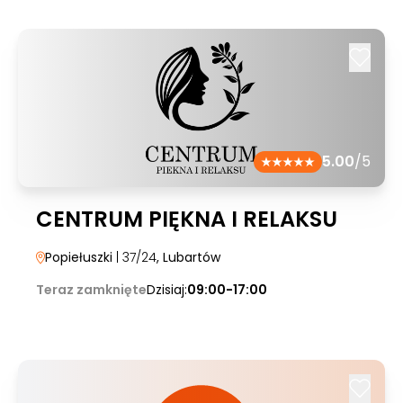
5.00
/5
CENTRUM PIĘKNA I RELAKSU
Popiełuszki
| 37/24
, Lubartów
Teraz zamknięte
Dzisiaj:
09:00-17:00