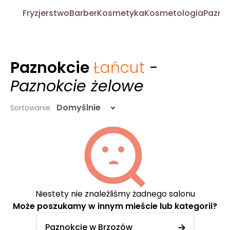
Fryzjerstwo
Barber
Kosmetyka
Kosmetologia
Pazno
Paznokcie
Łańcut
-
Paznokcie żelowe
Domyślnie
Sortowanie
Niestety nie znaleźliśmy żadnego salonu
Może poszukamy w innym mieście lub kategorii?
Paznokcie w Brzozów