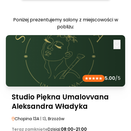
Poniżej prezentujemy salony z miejscowości w
pobliżu:
5.00
/5
Studio Piękna Umalovvana
Aleksandra Władyka
Chopina 13A
| 13
, Brzozów
Teraz zamknięte
Dzisiaj:
08:00-21:00