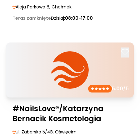
Aleja Parkowa 8
, Chełmek
Teraz zamknięte
Dzisiaj:
08:00-17:00
5.00
/5
#NailsLove®/Katarzyna
Bernacik Kosmetologia
ul. Zaborska 5/4B
, Oświęcim