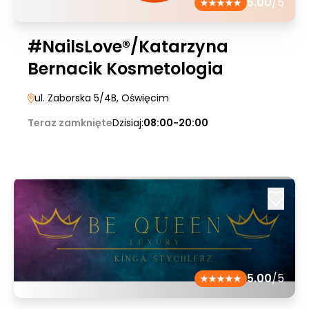
5.00
/5
#NailsLove®/Katarzyna
Bernacik Kosmetologia
ul. Zaborska 5/4B
, Oświęcim
Teraz zamknięte
Dzisiaj:
08:00-20:00
5.00
/5