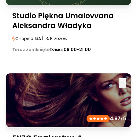
Studio Piękna Umalovvana
Aleksandra Władyka
Chopina 13A
| 13
, Brzozów
Teraz zamknięte
Dzisiaj:
08:00-21:00
4.87
/5