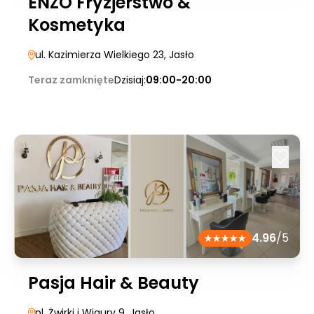
ENZO Fryzjerstwo &
Kosmetyka
ul. Kazimierza Wielkiego 23
, Jasło
Teraz zamknięte
Dzisiaj:
09:00-20:00
4.96
/5
Pasja Hair & Beauty
pl. Żwirki i Wigury 9
, Jasło