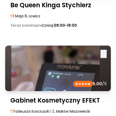
Be Queen Kinga Stychlerz
1 Maja 8
, Łowicz
Teraz zamknięte
Dzisiaj:
09:00-19:00
5.00
/5
Gabinet Kosmetyczny EFEKT
Tadeusza Kosciuszki
| 3
, Maków Mazowiecki