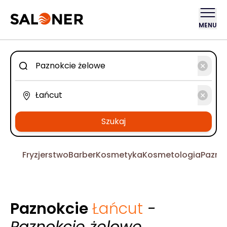
MENU
Szukaj
Fryzjerstwo
Barber
Kosmetyka
Kosmetologia
Pazno
Paznokcie
Łańcut
-