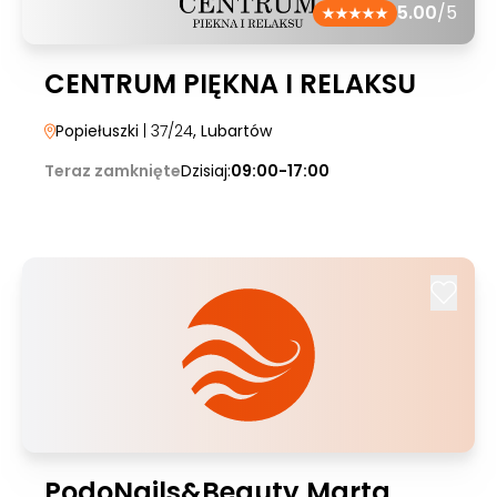
5.00
/5
CENTRUM PIĘKNA I RELAKSU
Popiełuszki
| 37/24
, Lubartów
Teraz zamknięte
Dzisiaj:
09:00-17:00
PodoNails&Beauty Marta