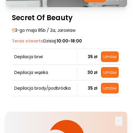
Secret Of Beauty
3-go maja 85b / 2a
, Jarosław
Teraz otwarte
Dzisiaj:
10:00-18:00
Depilacja brwi
35 zł
Umów
Depilacja wąsika
30 zł
Umów
Depilacja brody/podbródka
35 zł
Umów