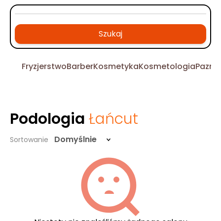
Szukaj
Fryzjerstwo
Barber
Kosmetyka
Kosmetologia
Pazno
Podologia
Łańcut
Domyślnie
Sortowanie