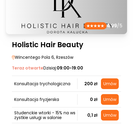
4.99
/5
Holistic Hair Beauty
Wincentego Pola 6
, Rzeszów
Teraz otwarte
Dzisiaj:
09:00-19:00
Konsultacja trychologiczna
200 zł
Umów
Konsultacja fryzjerska
0 zł
Umów
Studenckie wtorki - 15% na ws
0,1 zł
Umów
zystkie usługi w salonie