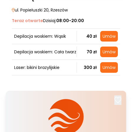
ul. Popiełuszki 20
, Rzeszów
Teraz otwarte
Dzisiaj:
08:00-20:00
Depilacja woskiem: Wąsik
40 zł
Umów
Depilacja woskiem: Cała twarz
70 zł
Umów
Laser: bikini brazylijskie
300 zł
Umów