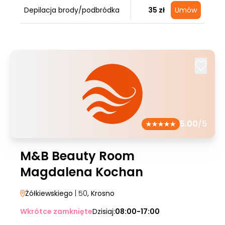
Depilacja brody/podbródka
35 zł
Umów
5.00
/5
M&B Beauty Room
Magdalena Kochan
Żółkiewskiego
| 50
, Krosno
Wkrótce zamknięte
Dzisiaj:
08:00-17:00