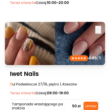
Teraz otwarte
Dzisiaj:
10:00-20:00
4.99
/5
Iwet Nails
ul Podwisłocze 27/19, piętro 1
, Rzeszów
Teraz otwarte
Dzisiaj:
09:00-19:00
Tamponada wrastającego pa
50 zł
Umów
znokcia