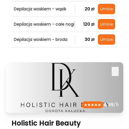
Depilacja woskiem - wąsik
20 zł
Umów
Depilacja woskiem - całe nogi
120 zł
Umów
Depilacja woskiem - broda
30 zł
Umów
4.99
/5
Holistic Hair Beauty