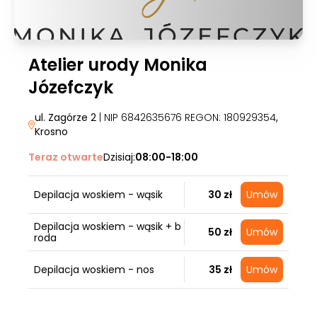
Atelier urody Monika
Józefczyk
ul. Zagórze 2
| NIP 6842635676 REGON: 180929354
,
Krosno
Teraz otwarte
Dzisiaj:
08:00-18:00
Depilacja woskiem - wąsik
30 zł
Umów
Depilacja woskiem - wąsik + b
50 zł
Umów
roda
Depilacja woskiem - nos
35 zł
Umów