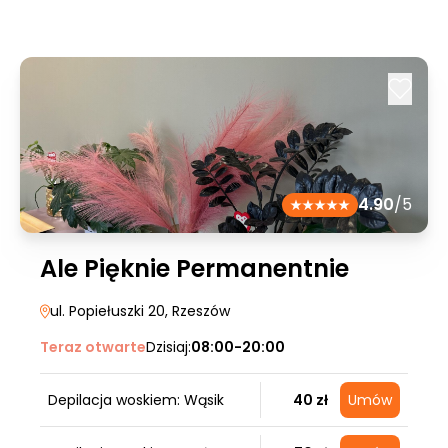
4.90
/5
Ale Pięknie Permanentnie
ul. Popiełuszki 20
, Rzeszów
Teraz otwarte
Dzisiaj:
08:00-20:00
Depilacja woskiem: Wąsik
40 zł
Umów