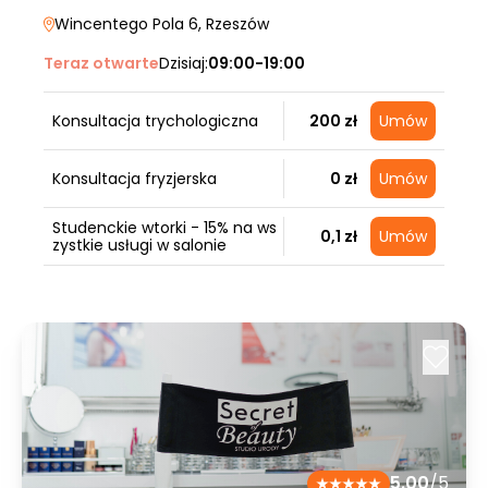
Wincentego Pola 6
, Rzeszów
Teraz otwarte
Dzisiaj:
09:00-19:00
Konsultacja trychologiczna
200 zł
Umów
Konsultacja fryzjerska
0 zł
Umów
Studenckie wtorki - 15% na ws
0,1 zł
Umów
zystkie usługi w salonie
5.00
/5