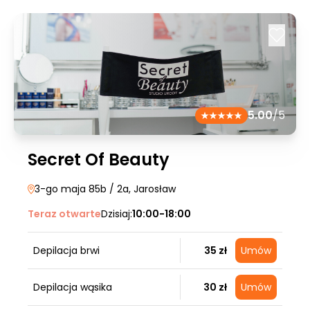
5.00
/5
Secret Of Beauty
3-go maja 85b / 2a
, Jarosław
Teraz otwarte
Dzisiaj:
10:00-18:00
Depilacja brwi
35 zł
Umów
Depilacja wąsika
30 zł
Umów