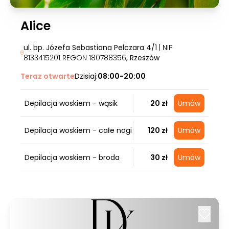
Alice
ul. bp. Józefa Sebastiana Pelczara 4/1
| NIP
8133415201 REGON 180788356
, Rzeszów
Teraz otwarte
Dzisiaj:
08:00-20:00
Depilacja woskiem - wąsik
20 zł
Umów
Depilacja woskiem - całe nogi
120 zł
Umów
Depilacja woskiem - broda
30 zł
Umów