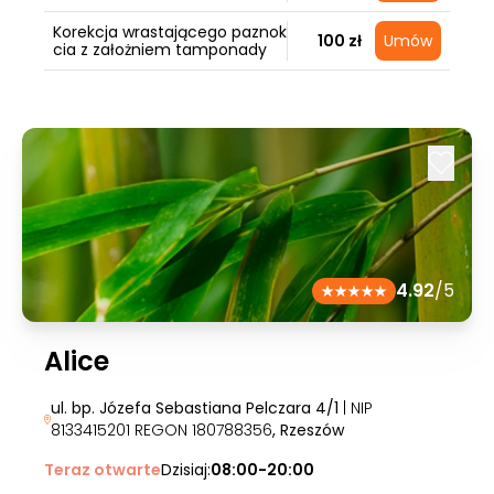
Korekcja wrastającego paznok
100 zł
Umów
cia z założniem tamponady
4.92
/5
Alice
ul. bp. Józefa Sebastiana Pelczara 4/1
| NIP
8133415201 REGON 180788356
, Rzeszów
Teraz otwarte
Dzisiaj:
08:00-20:00