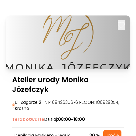
Atelier urody Monika
Józefczyk
ul. Zagórze 2
| NIP 6842635676 REGON: 180929354
,
Krosno
Teraz otwarte
Dzisiaj:
08:00-18:00
Depilacja woskiem - wąsik
30 zł
Umów