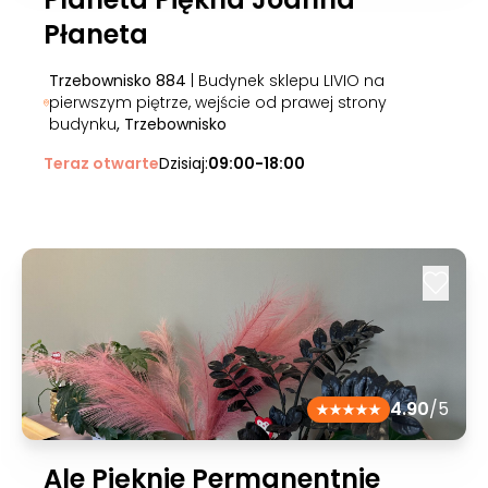
Płaneta
Trzebownisko 884
| Budynek sklepu LIVIO na
pierwszym piętrze, wejście od prawej strony
budynku
, Trzebownisko
Teraz otwarte
Dzisiaj:
09:00-18:00
4.90
/5
Ale Pięknie Permanentnie