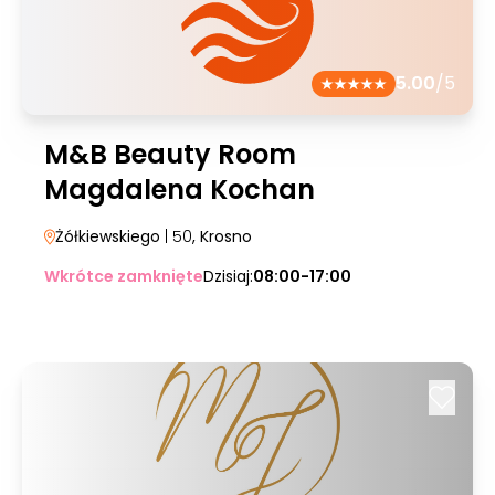
5.00
/5
M&B Beauty Room
Magdalena Kochan
Żółkiewskiego
| 50
, Krosno
Wkrótce zamknięte
Dzisiaj:
08:00-17:00