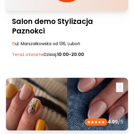
Salon demo Stylizacja
Paznokci
ul. Marszałkowska od 136
, Luboń
Teraz otwarte
Dzisiaj:
10:00-20:00
4.99
/5