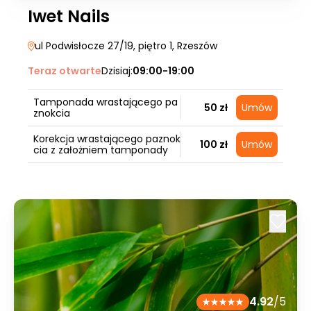
Iwet Nails
ul Podwisłocze 27/19, piętro 1
, Rzeszów
Teraz otwarte
Dzisiaj:
09:00-19:00
Tamponada wrastającego pa
50 zł
Umów
znokcia
Korekcja wrastającego paznok
100 zł
Umów
cia z założniem tamponady
4.92
/5