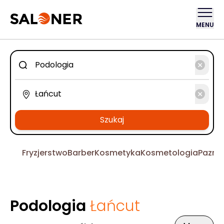
MENU
Szukaj
Fryzjerstwo
Barber
Kosmetyka
Kosmetologia
Pazno
Podologia
Łańcut