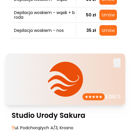
Depilacja woskiem - wąsik + b
50 zł
Umów
roda
Depilacja woskiem - nos
35 zł
Umów
5.00
/5
Studio Urody Sakura
ul. Podchorążych 4/3
, Krosno