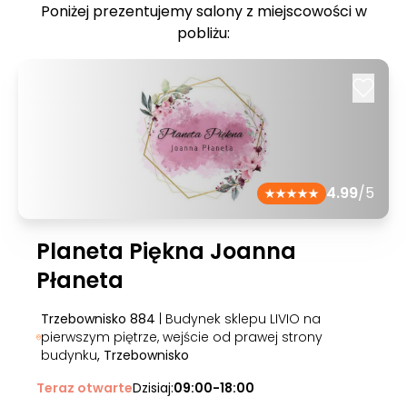
Poniżej prezentujemy salony z miejscowości w
pobliżu:
4.99
/5
Planeta Piękna Joanna
Płaneta
Trzebownisko 884
| Budynek sklepu LIVIO na
pierwszym piętrze, wejście od prawej strony
budynku
, Trzebownisko
Teraz otwarte
Dzisiaj:
09:00-18:00