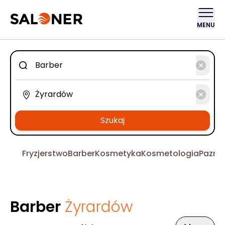
MENU
Szukaj
Fryzjerstwo
Barber
Kosmetyka
Kosmetologia
Pazno
Barber
Żyrardów