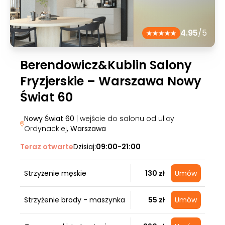
4.95
/5
Berendowicz&Kublin Salony
Fryzjerskie – Warszawa Nowy
Świat 60
Nowy Świat 60
| wejście do salonu od ulicy
Ordynackiej
, Warszawa
Teraz otwarte
Dzisiaj:
09:00-21:00
Strzyżenie męskie
130 zł
Umów
Strzyżenie brody - maszynka
55 zł
Umów