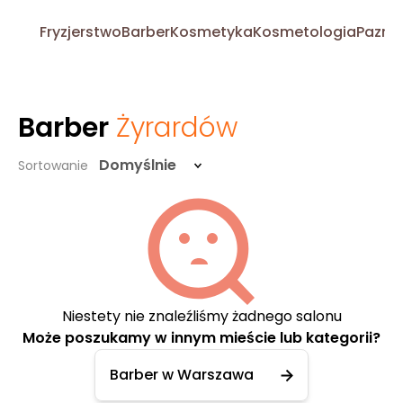
Fryzjerstwo
Barber
Kosmetyka
Kosmetologia
Pazno
Barber
Żyrardów
Domyślnie
Sortowanie
Niestety nie znaleźliśmy żadnego salonu
Może poszukamy w innym mieście lub kategorii?
Barber w Warszawa