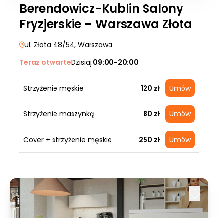
Berendowicz-Kublin Salony
Fryzjerskie – Warszawa Złota
ul. Złota 48/54
, Warszawa
Teraz otwarte
Dzisiaj:
09:00-20:00
Strzyżenie męskie
120 zł
Umów
Strzyżenie maszynką
80 zł
Umów
Cover + strzyżenie męskie
250 zł
Umów