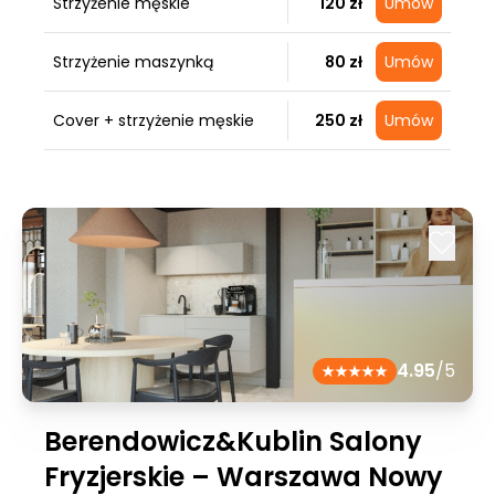
Strzyżenie męskie
120 zł
Umów
Strzyżenie maszynką
80 zł
Umów
Cover + strzyżenie męskie
250 zł
Umów
4.95
/5
Berendowicz&Kublin Salony
Fryzjerskie – Warszawa Nowy