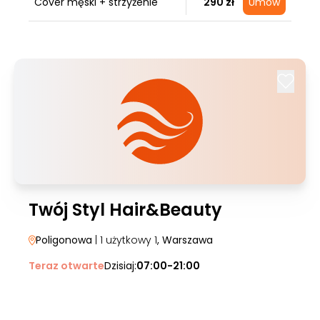
Cover męski + strzyżenie
290 zł
Umów
Twój Styl Hair&Beauty
Poligonowa
| 1 użytkowy 1
, Warszawa
Teraz otwarte
Dzisiaj:
07:00-21:00