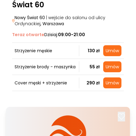
Świat 60
Nowy Świat 60
| wejście do salonu od ulicy
Ordynackiej
, Warszawa
Teraz otwarte
Dzisiaj:
09:00-21:00
Strzyżenie męskie
130 zł
Umów
Strzyżenie brody - maszynka
55 zł
Umów
Cover męski + strzyżenie
290 zł
Umów