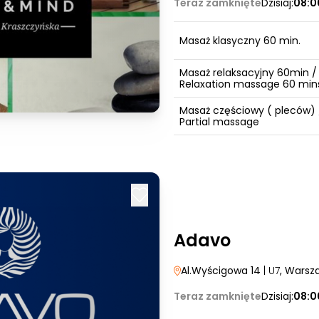
Teraz zamknięte
Dzisiaj:
08:0
Masaż klasyczny 60 min.
Masaż relaksacyjny 60min /
Relaxation massage 60 min
Masaż częściowy ( pleców) 
Partial massage
Adavo
Al.Wyścigowa 14
| U7
, Warsz
Teraz zamknięte
Dzisiaj:
08:0