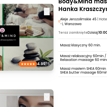
Body&Mind mas
Hanka Kraszczy
Aleje Jerozolimskie 45
| Hot
-1
, Warszawa
Teraz zamknięte
Dzisiaj:
10:0
Masaż klasyczny 60 min.
Masaż relaksacyjny 60min /
Relaxation massage 60 min
4.99
/5
Masaż masłem SHEA 60min 
SHEA butter massage 60mi