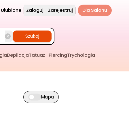
Ulubione
Zaloguj
Zarejestruj
Dla Salonu
Szukaj
gia
Depilacja
Tatuaż i Piercing
Trychologia
Mapa
Przełącz widok mapy