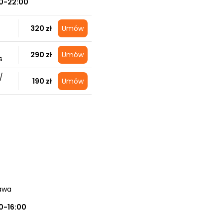
0-22:00
320 zł
Umów
290 zł
Umów
s
/
190 zł
Umów
awa
0-16:00