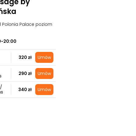
sage by
ńska
el Polonia Palace poziom
0-20:00
320 zł
Umów
290 zł
Umów
s
/
340 zł
Umów
ns