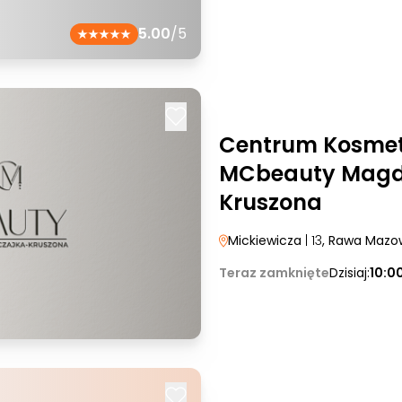
5.00
/5
Centrum Kosmet
MCbeauty Magd
Kruszona
Mickiewicza
| 13
, Rawa Mazo
Teraz zamknięte
Dzisiaj:
10:0