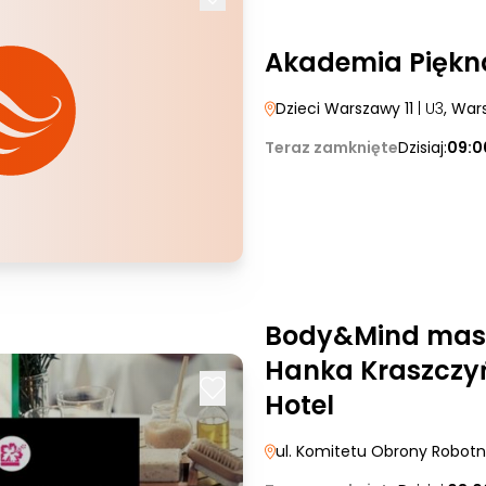
Akademia Piękn
Dzieci Warszawy 11
| U3
, War
Teraz zamknięte
Dzisiaj:
09:0
Body&Mind mas
Hanka Kraszczyń
Hotel
ul. Komitetu Obrony Robotn