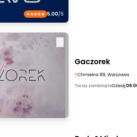
5.00
/5
Gaczorek
Chmielna 89
, Warszawa
Teraz zamknięte
Dzisiaj:
09:0