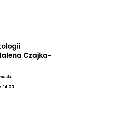
ologii
alena Czajka-
wiecka
0-14:00