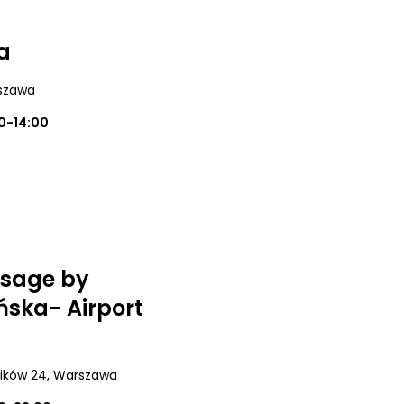
a
szawa
0-14:00
sage by
ska- Airport
ików 24
, Warszawa