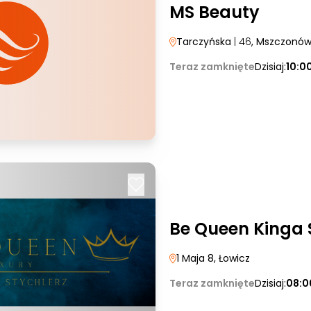
MS Beauty
Tarczyńska
| 46
, Mszczonó
Teraz zamknięte
Dzisiaj:
10:0
Be Queen Kinga 
1 Maja 8
, Łowicz
Teraz zamknięte
Dzisiaj:
08:0