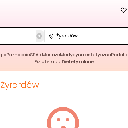
gia
Paznokcie
SPA i Masaże
Medycyna estetyczna
Podolo
Fizjoterapia
Dietetyka
Inne
Żyrardów