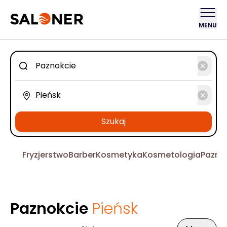
MENU
Szukaj
Fryzjerstwo
Barber
Kosmetyka
Kosmetologia
Pazno
Paznokcie
Pieńsk