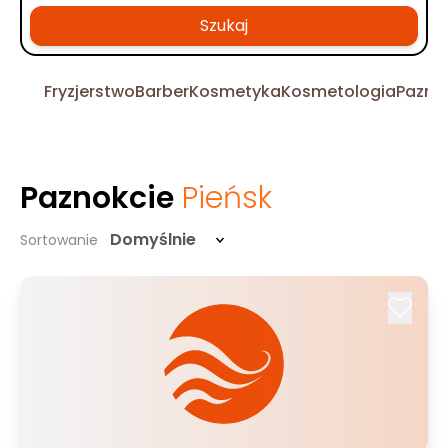
Szukaj
Fryzjerstwo
Barber
Kosmetyka
Kosmetologia
Pazno
Paznokcie
Pieńsk
Domyślnie
Sortowanie