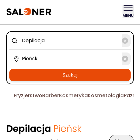
MENU
Szukaj
Fryzjerstwo
Barber
Kosmetyka
Kosmetologia
Pazno
Depilacja
Pieńsk