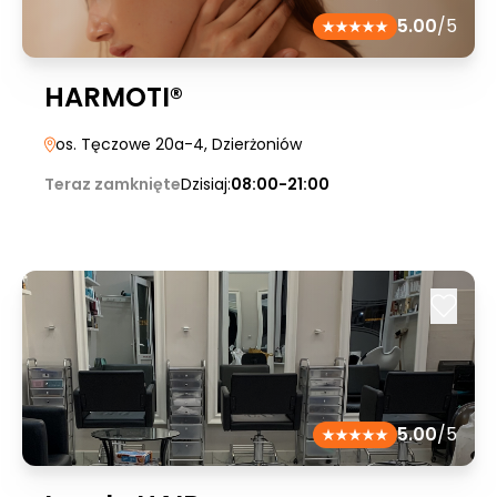
5.00
/5
HARMOTI®
os. Tęczowe 20a-4
, Dzierżoniów
Teraz zamknięte
Dzisiaj:
08:00-21:00
5.00
/5