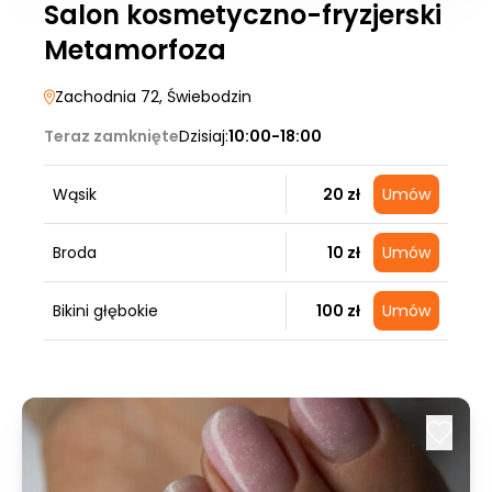
Salon kosmetyczno-fryzjerski
Metamorfoza
Zachodnia 72
, Świebodzin
Teraz zamknięte
Dzisiaj:
10:00-18:00
Wąsik
20 zł
Umów
Broda
10 zł
Umów
Bikini głębokie
100 zł
Umów