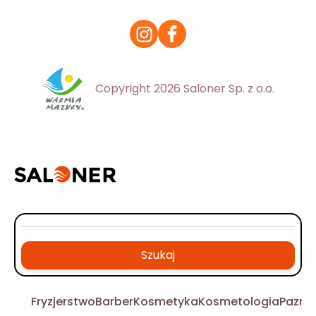
Copyright 2026 Saloner Sp. z o.o.
Szukaj
Fryzjerstwo
Barber
Kosmetyka
Kosmetologia
Pazno