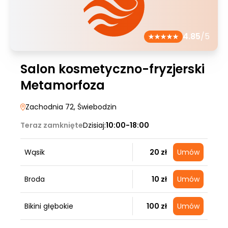
4.85
/5
Salon kosmetyczno-fryzjerski
Metamorfoza
Zachodnia 72
, Świebodzin
Teraz zamknięte
Dzisiaj:
10:00-18:00
Wąsik
20 zł
Umów
Broda
10 zł
Umów
Bikini głębokie
100 zł
Umów