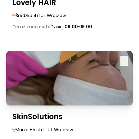
Lovely HAIR
Średzka 4/Lu1
, Wrocław
Teraz zamknięte
Dzisiaj:
09:00-19:00
SkinSolutions
Marka Hłaski 1
| U1
, Wrocław