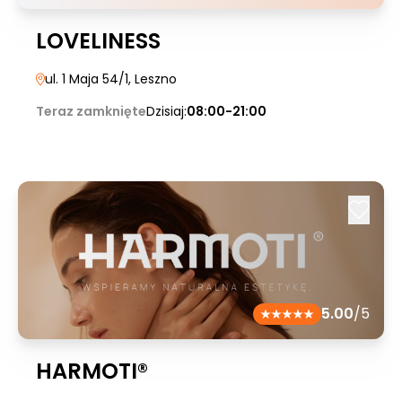
LOVELINESS
ul. 1 Maja 54/1
, Leszno
Teraz zamknięte
Dzisiaj:
08:00-21:00
5.00
/5
HARMOTI®