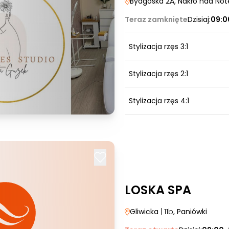
Bydgoska 2A
, Nakło nad Not
Teraz zamknięte
Dzisiaj:
09:0
Stylizacja rzęs 3:1
Stylizacja rzęs 2:1
Stylizacja rzęs 4:1
LOSKA SPA
Gliwicka
| 11b
, Paniówki