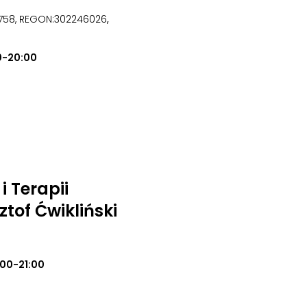
4758, REGON:302246026
,
0-20:00
 Terapii
tof Ćwikliński
:00-21:00