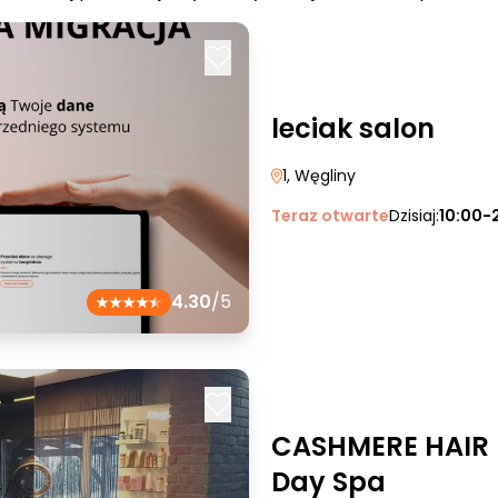
leciak salon
1
, Węgliny
Teraz otwarte
Dzisiaj:
10:00-
4.30
/5
CASHMERE HAIR 
Day Spa