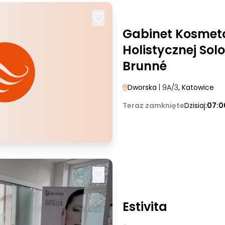
Gabinet Kosmeto
Holistycznej Sol
Brunné
Dworska
| 9A/3
, Katowice
Teraz zamknięte
Dzisiaj:
07:0
Estivita