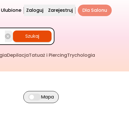
Ulubione
Zaloguj
Zarejestruj
Dla Salonu
Szukaj
gia
Depilacja
Tatuaż i Piercing
Trychologia
Mapa
Przełącz widok mapy