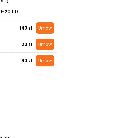
ecią
0-20:00
140 zł
Umów
120 zł
Umów
160 zł
Umów