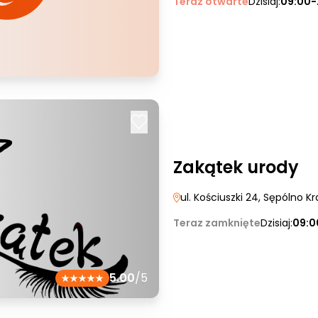
Teraz otwarte
Dzisiaj:
09:00-
Zakątek urody
ul. Kościuszki 24
, Sępólno Kr
Teraz zamknięte
Dzisiaj:
09:0
5.00
/5