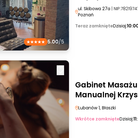
ul. Skibowa 27a
| NIP:782197
Poznań
Teraz zamknięte
Dzisiaj:
10:0
5.00
/5
Gabinet Masażu i
Manualnej Krzysz
Lubanów 1
, Błaszki
Wkrótce zamknięte
Dzisiaj:
11