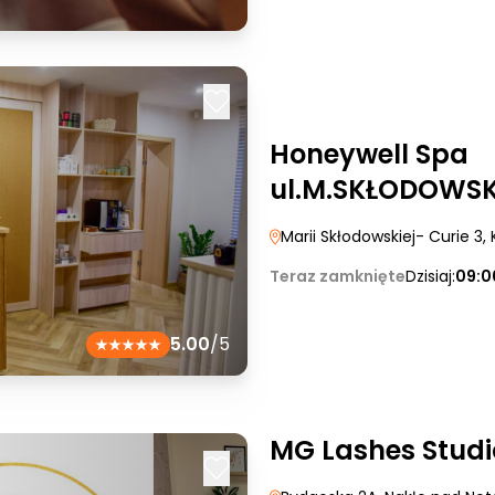
Honeywell Spa
ul.M.SKŁODOWSKI
Marii Skłodowskiej- Curie 3
,
Teraz zamknięte
Dzisiaj:
09:0
5.00
/5
MG Lashes Studi