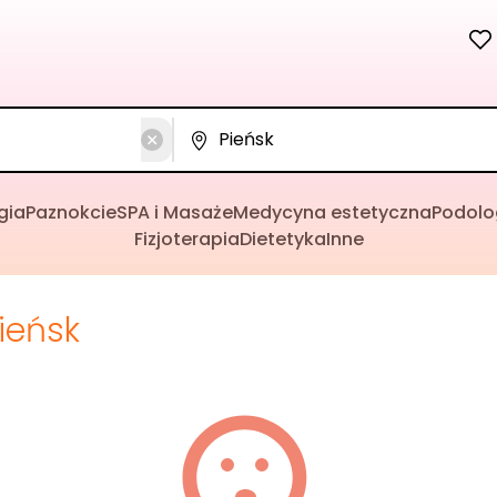
gia
Paznokcie
SPA i Masaże
Medycyna estetyczna
Podolo
Fizjoterapia
Dietetyka
Inne
ieńsk