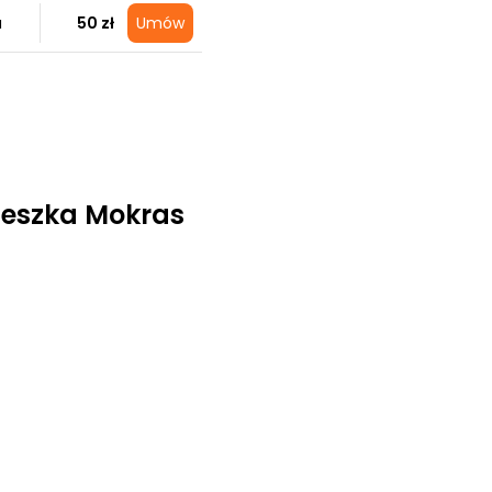
a
50 zł
Umów
ieszka Mokras