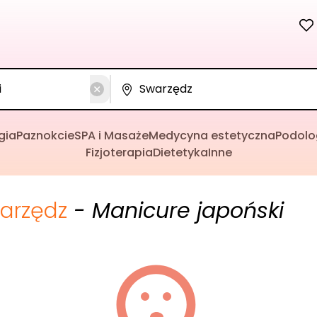
gia
Paznokcie
SPA i Masaże
Medycyna estetyczna
Podolo
Fizjoterapia
Dietetyka
Inne
arzędz
- Manicure japoński