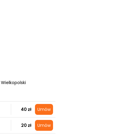
 Wielkopolski
40 zł
Umów
20 zł
Umów