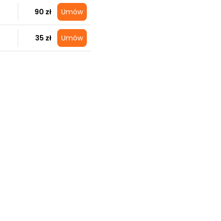
90 zł
Umów
35 zł
Umów