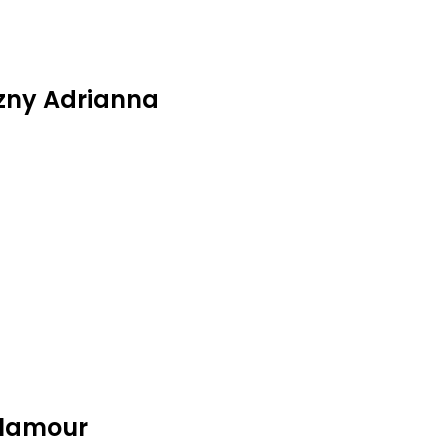
zny Adrianna
Glamour