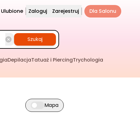
Ulubione
Zaloguj
Zarejestruj
Dla Salonu
Szukaj
gia
Depilacja
Tatuaż i Piercing
Trychologia
Mapa
Przełącz widok mapy