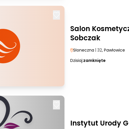
Salon Kosmetyc
Sobczak
Słoneczna
| 32
, Pawłowice
Dzisiaj:
zamknięte
Instytut Urody 