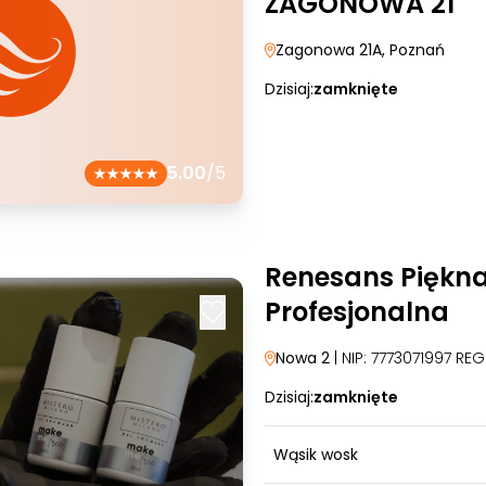
ZAGONOWA 21
Zagonowa 21A
, Poznań
Dzisiaj:
zamknięte
5.00
/5
Renesans Piękn
Profesjonalna
Nowa 2
| NIP: 7773071997 RE
Dzisiaj:
zamknięte
Wąsik wosk