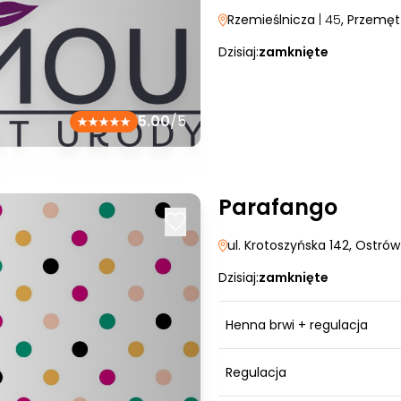
Rzemieślnicza
| 45
, Przemęt
Dzisiaj:
zamknięte
5.00
/5
Parafango
ul. Krotoszyńska 142
, Ostrów
Dzisiaj:
zamknięte
Henna brwi + regulacja
Regulacja