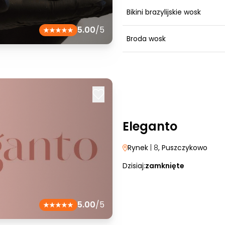
Bikini brazylijskie wosk
5.00
/5
Broda wosk
Eleganto
Rynek
| 8
, Puszczykowo
Dzisiaj:
zamknięte
5.00
/5