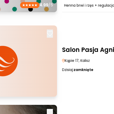
4.99
/5
Henna brwi i rzęs + regulacj
Salon Pasja Agn
Kąpie 17
, Kalisz
Dzisiaj:
zamknięte