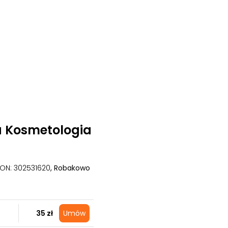
a Kosmetologia
GON: 302531620
, Robakowo
35 zł
Umów