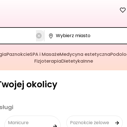
gia
Paznokcie
SPA i Masaże
Medycyna estetyczna
Podolo
Fizjoterapia
Dietetyka
Inne
wojej okolicy
sługi
Manicure
Paznokcie żelowe