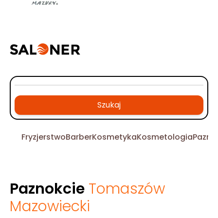
Szukaj
Fryzjerstwo
Barber
Kosmetyka
Kosmetologia
Pazno
Paznokcie
Tomaszów
Mazowiecki