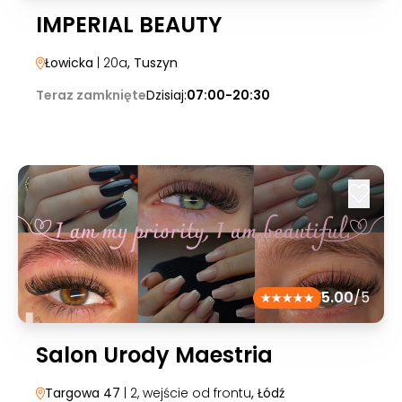
IMPERIAL BEAUTY
Łowicka
| 20a
, Tuszyn
Teraz zamknięte
Dzisiaj:
07:00-20:30
5.00
/5
Salon Urody Maestria
Targowa 47
| 2, wejście od frontu
, Łódź