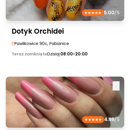
5.00
/5
Dotyk Orchidei
Pawlikowice 90c
, Pabianice
Teraz zamknięte
Dzisiaj:
08:00-20:00
4.99
/5