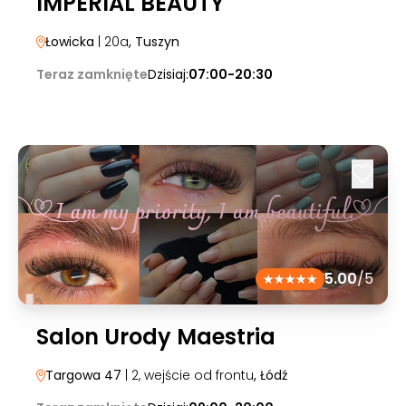
IMPERIAL BEAUTY
Łowicka
| 20a
, Tuszyn
Teraz zamknięte
Dzisiaj:
07:00-20:30
5.00
/5
Salon Urody Maestria
Targowa 47
| 2, wejście od frontu
, Łódź