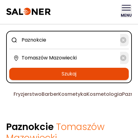
MENU
Szukaj
Fryzjerstwo
Barber
Kosmetyka
Kosmetologia
Pazno
Paznokcie
Tomaszów