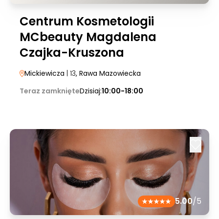
Centrum Kosmetologii
MCbeauty Magdalena
Czajka-Kruszona
Mickiewicza
| 13
, Rawa Mazowiecka
Teraz zamknięte
Dzisiaj:
10:00-18:00
5.00
/5