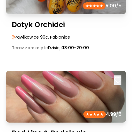
5.00
/5
Dotyk Orchidei
Pawlikowice 90c
, Pabianice
Teraz zamknięte
Dzisiaj:
08:00-20:00
4.99
/5