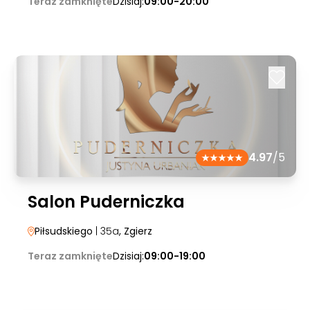
Teraz zamknięte
Dzisiaj:
09:00-20:00
4.97
/5
Salon Puderniczka
Piłsudskiego
| 35a
, Zgierz
Teraz zamknięte
Dzisiaj:
09:00-19:00