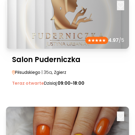
4.97
/5
Salon Puderniczka
Piłsudskiego
| 35a
, Zgierz
Teraz otwarte
Dzisiaj:
09:00-18:00