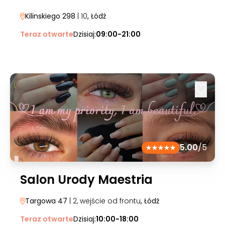
Kilinskiego 298
| 10
, Łódź
Teraz otwarte
Dzisiaj:
09:00-21:00
5.00
/5
Salon Urody Maestria
Targowa 47
| 2, wejście od frontu
, Łódź
Teraz otwarte
Dzisiaj:
10:00-18:00