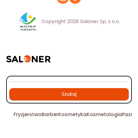
Copyright 2026 Saloner Sp. z o.o.
Szukaj
Fryzjerstwo
Barber
Kosmetyka
Kosmetologia
Pazno