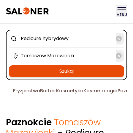
MENU
Szukaj
Fryzjerstwo
Barber
Kosmetyka
Kosmetologia
Pazno
Paznokcie
Tomaszów