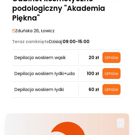
podologiczny "Akademia
Piękna"
Zduńska 26
, Łowicz
Teraz zamknięte
Dzisiaj:
09:00-15:00
Depilacja woskiem wąsik
20 zł
Umów
Depilacja woskiem łydki+uda
100 zł
Umów
Depilacja woskiem łydki
60 zł
Umów