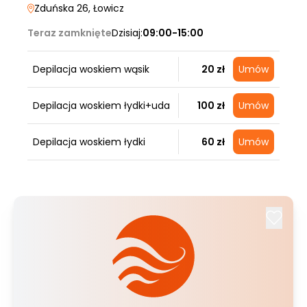
Zduńska 26
, Łowicz
Teraz zamknięte
Dzisiaj:
09:00-15:00
Depilacja woskiem wąsik
20 zł
Umów
Depilacja woskiem łydki+uda
100 zł
Umów
Depilacja woskiem łydki
60 zł
Umów