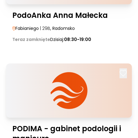
PodoAnka Anna Małecka
Fabianiego
| 29B
, Radomsko
Teraz zamknięte
Dzisiaj:
08:30-19:00
PODIMA - gabinet podologii i