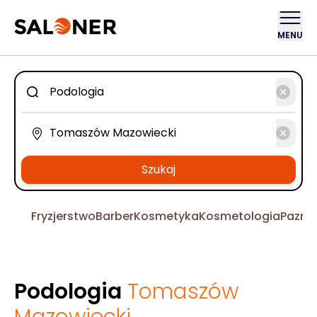
MENU
Szukaj
Fryzjerstwo
Barber
Kosmetyka
Kosmetologia
Pazno
Podologia
Tomaszów