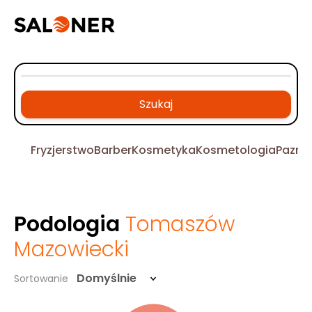
Szukaj
Fryzjerstwo
Barber
Kosmetyka
Kosmetologia
Pazno
Podologia
Tomaszów
Mazowiecki
Domyślnie
Sortowanie