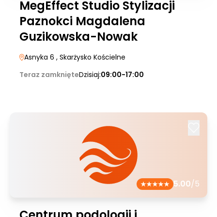
MegEffect Studio Stylizacji
Paznokci Magdalena
Guzikowska-Nowak
Asnyka 6
, Skarżysko Kościelne
Teraz zamknięte
Dzisiaj:
09:00-17:00
5.00
/5
Centrum podologii i