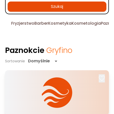
Szukaj
Fryzjerstwo
Barber
Kosmetyka
Kosmetologia
Pazno
Paznokcie
Gryfino
Domyślnie
Sortowanie