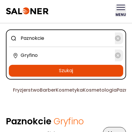
MENU
Szukaj
Fryzjerstwo
Barber
Kosmetyka
Kosmetologia
Pazno
Paznokcie
Gryfino