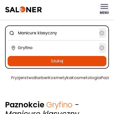
MENU
Szukaj
Fryzjerstwo
Barber
Kosmetyka
Kosmetologia
Pazno
Paznokcie
Gryfino
-