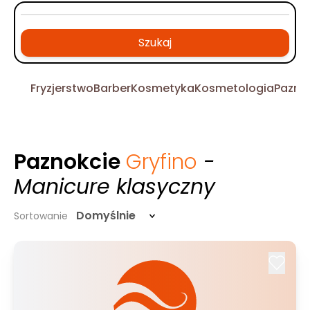
Szukaj
Fryzjerstwo
Barber
Kosmetyka
Kosmetologia
Pazno
Paznokcie
Gryfino
-
Manicure klasyczny
Domyślnie
Sortowanie