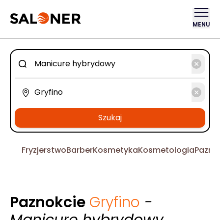
MENU
Szukaj
Fryzjerstwo
Barber
Kosmetyka
Kosmetologia
Pazno
Paznokcie
Gryfino
-