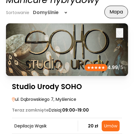
Manicure hybrydowy
Mapa
Domyślnie
Sortowanie
4.99
/5
Studio Urody SOHO
ul. Dąbrowskiego 7
, Myślenice
Teraz zamknięte
Dzisiaj:
09:00-19:00
Depilacja Wąsik
20 zł
Umów