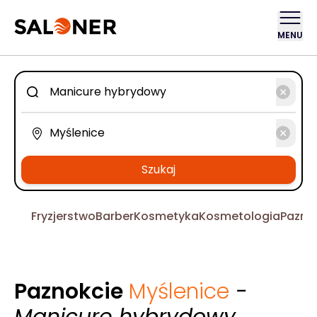
MENU
Szukaj
Fryzjerstwo
Barber
Kosmetyka
Kosmetologia
Pazno
Paznokcie
Myślenice
-