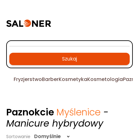
Szukaj
Fryzjerstwo
Barber
Kosmetyka
Kosmetologia
Pazno
Paznokcie
Myślenice
-
Manicure hybrydowy
Domyślnie
Sortowanie