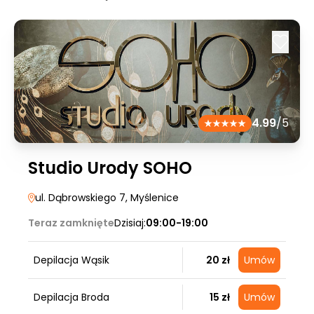
4.99
/5
Studio Urody SOHO
ul. Dąbrowskiego 7
, Myślenice
Teraz zamknięte
Dzisiaj:
09:00-19:00
Depilacja Wąsik
20 zł
Umów
Depilacja Broda
15 zł
Umów