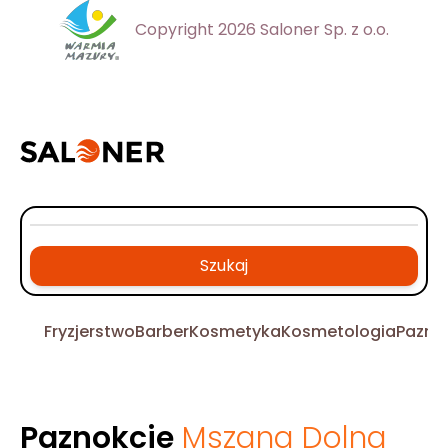
Copyright 2026 Saloner Sp. z o.o.
Szukaj
Fryzjerstwo
Barber
Kosmetyka
Kosmetologia
Pazno
Paznokcie
Mszana Dolna