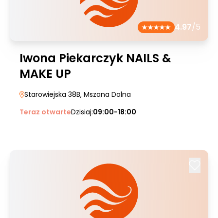
4.97
/5
Iwona Piekarczyk NAILS &
MAKE UP
Starowiejska 38B
, Mszana Dolna
Teraz otwarte
Dzisiaj:
09:00-18:00