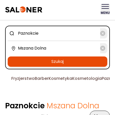
MENU
Szukaj
Fryzjerstwo
Barber
Kosmetyka
Kosmetologia
Pazno
Paznokcie
Mszana Dolna