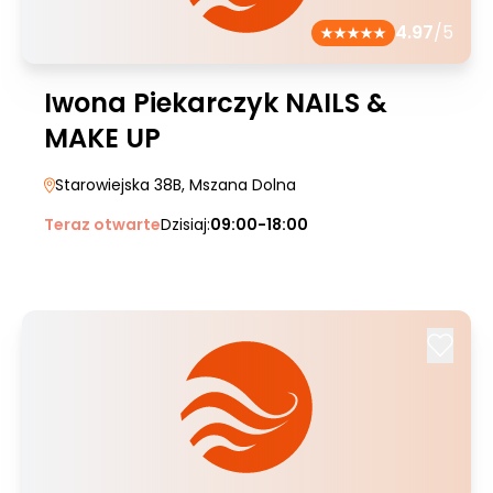
4.97
/5
Iwona Piekarczyk NAILS &
MAKE UP
Starowiejska 38B
, Mszana Dolna
Teraz otwarte
Dzisiaj:
09:00-18:00