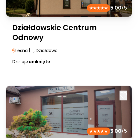
5.00
/5
Działdowskie Centrum
Odnowy
Leśna
| 11
, Działdowo
Dzisiaj:
zamknięte
5.00
/5