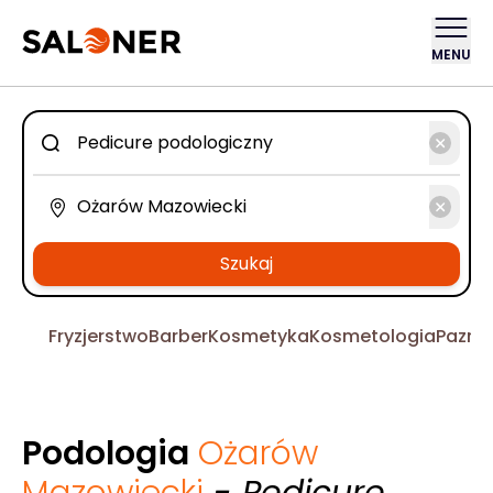
MENU
Szukaj
Fryzjerstwo
Barber
Kosmetyka
Kosmetologia
Pazno
Podologia
Ożarów