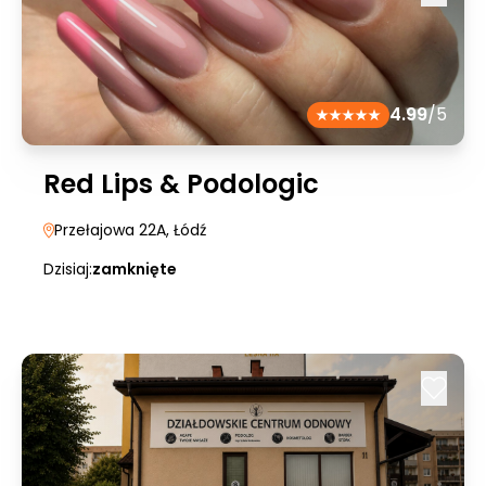
4.99
/5
Red Lips & Podologic
Przełajowa 22A
, Łódź
Dzisiaj:
zamknięte