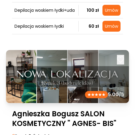
Depilacja woskiem łydki+uda
100 zł
Umów
Depilacja woskiem łydki
60 zł
Umów
5.00
/5
Agnieszka Bogusz SALON
KOSMETYCZNY " AGNES- BIS"