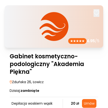
4.95
/5
Gabinet kosmetyczno-
podologiczny "Akademia
Piękna"
Zduńska 26
, Łowicz
Dzisiaj:
zamknięte
Depilacja woskiem wąsik
20 zł
Umów