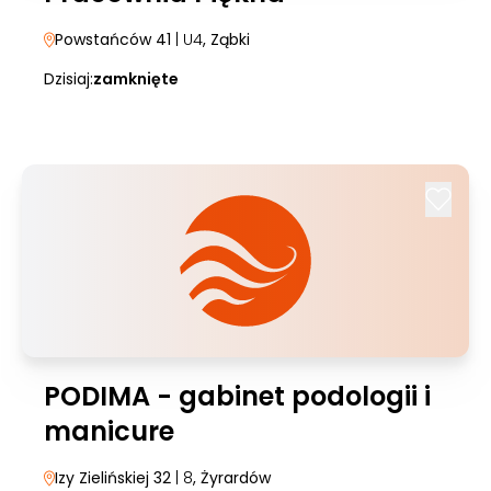
Powstańców 41
| U4
, Ząbki
Dzisiaj:
zamknięte
PODIMA - gabinet podologii i
manicure
Izy Zielińskiej 32
| 8
, Żyrardów