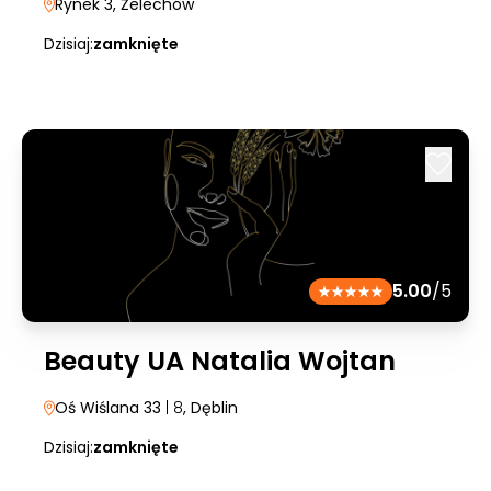
Rynek 3
, Żelechów
Dzisiaj:
zamknięte
5.00
/5
Beauty UA Natalia Wojtan
Oś Wiślana 33
| 8
, Dęblin
Dzisiaj:
zamknięte