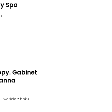
y Spa
in
opy. Gabinet
oanna
o - wejście z boku