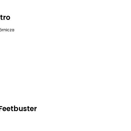
tro
órnicza
Feetbuster