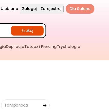
Ulubione
Zaloguj
Zarejestruj
Dla Salonu
Szukaj
gia
Depilacja
Tatuaż i Piercing
Trychologia
Tamponada