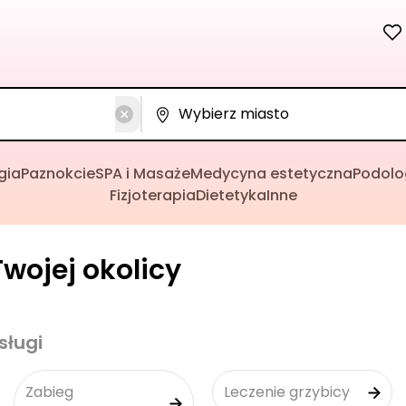
gia
Paznokcie
SPA i Masaże
Medycyna estetyczna
Podolo
Fizjoterapia
Dietetyka
Inne
wojej okolicy
sługi
Zabieg
Leczenie grzybicy