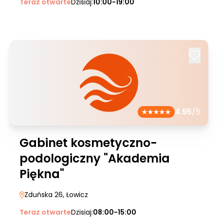
Teraz otwarte
Dzisiaj:
10:00-19:00
4.95
/5
Gabinet kosmetyczno-
podologiczny "Akademia
Piękna"
Zduńska 26
, Łowicz
Teraz otwarte
Dzisiaj:
08:00-15:00