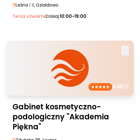
Leśna
| 11
, Działdowo
Teraz otwarte
Dzisiaj:
10:00-19:00
4.95
/5
Gabinet kosmetyczno-
podologiczny "Akademia
Piękna"