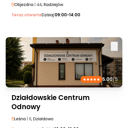
Objezdna
| 44
, Radziejów
Teraz otwarte
Dzisiaj:
09:00-14:00
5.00
/5
Działdowskie Centrum
Odnowy
Leśna
| 11
, Działdowo