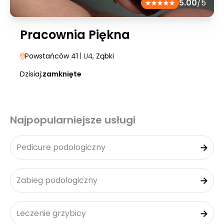
5.00
/5
Pracownia Piękna
Powstańców 41
| U4
, Ząbki
Dzisiaj:
zamknięte
Najpopularniejsze usługi
Pedicure podologiczny
Zabieg podologiczny
Leczenie grzybicy