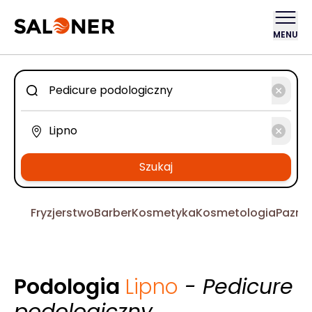
MENU
Szukaj
Fryzjerstwo
Barber
Kosmetyka
Kosmetologia
Pazno
Podologia
Lipno
- Pedicure