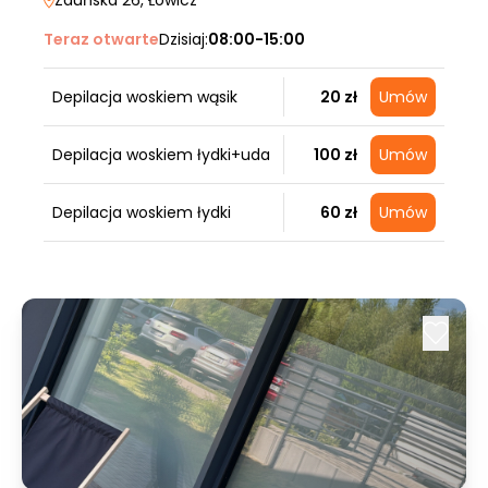
Zduńska 26
, Łowicz
Teraz otwarte
Dzisiaj:
08:00-15:00
Depilacja woskiem wąsik
20 zł
Umów
Depilacja woskiem łydki+uda
100 zł
Umów
Depilacja woskiem łydki
60 zł
Umów