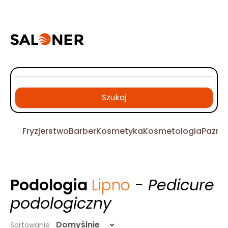
Szukaj
Fryzjerstwo
Barber
Kosmetyka
Kosmetologia
Pazno
Podologia
Lipno
- Pedicure
podologiczny
Domyślnie
Sortowanie