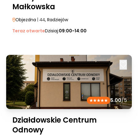
Małkowska
Objezdna
| 44
, Radziejów
Teraz otwarte
Dzisiaj:
09:00-14:00
5.00
/5
Działdowskie Centrum
Odnowy