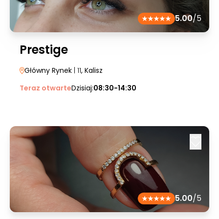
5.00
/5
Prestige
Główny Rynek
| 11
, Kalisz
Teraz otwarte
Dzisiaj:
08:30-14:30
5.00
/5