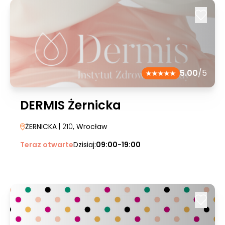
5.00
/5
DERMIS Żernicka
ŻERNICKA
| 210
, Wrocław
Teraz otwarte
Dzisiaj:
09:00-19:00