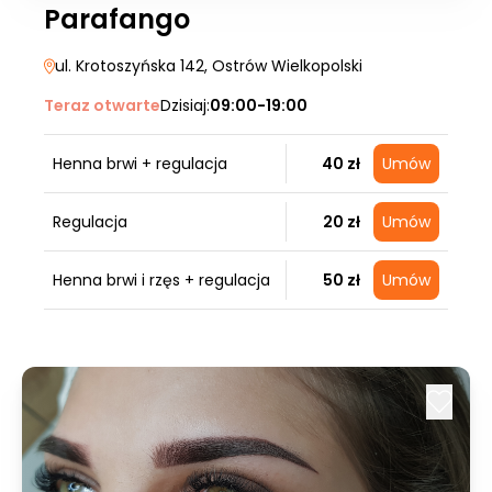
Parafango
ul. Krotoszyńska 142
, Ostrów Wielkopolski
Teraz otwarte
Dzisiaj:
09:00-19:00
Henna brwi + regulacja
40 zł
Umów
Regulacja
20 zł
Umów
Henna brwi i rzęs + regulacja
50 zł
Umów