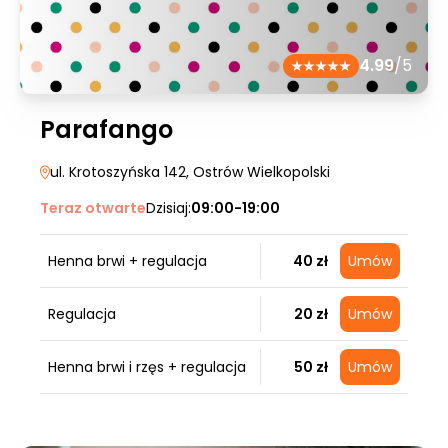
4.99
/5
Parafango
ul. Krotoszyńska 142
, Ostrów Wielkopolski
Teraz otwarte
Dzisiaj:
09:00-19:00
Henna brwi + regulacja
40 zł
Umów
Regulacja
20 zł
Umów
Henna brwi i rzęs + regulacja
50 zł
Umów