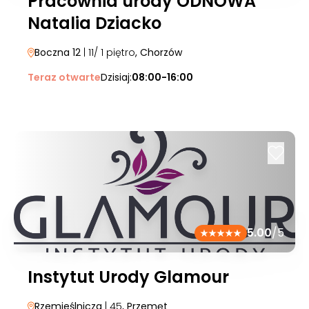
Pracownia urody ODNOWA
Natalia Dziacko
Boczna 12
| 11/ 1 piętro
, Chorzów
Teraz otwarte
Dzisiaj:
08:00-16:00
5.00
/5
Instytut Urody Glamour
Rzemieślnicza
| 45
, Przemęt