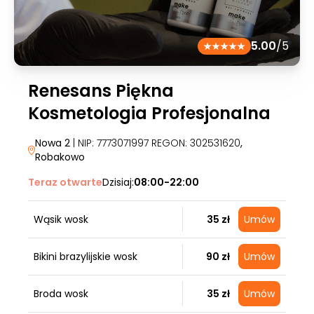
5.00
/5
Renesans Piękna
Kosmetologia Profesjonalna
Nowa 2
| NIP: 7773071997 REGON: 302531620
,
Robakowo
Teraz otwarte
Dzisiaj:
08:00-22:00
Wąsik wosk
35 zł
Umów
Bikini brazylijskie wosk
90 zł
Umów
Broda wosk
35 zł
Umów