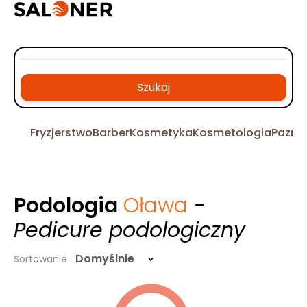
Szukaj
Fryzjerstwo
Barber
Kosmetyka
Kosmetologia
Pazno
Podologia
Oława
-
Pedicure podologiczny
Domyślnie
Sortowanie