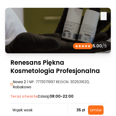
5.00
/5
Renesans Piękna
Kosmetologia Profesjonalna
Nowa 2
| NIP: 7773071997 REGON: 302531620
,
Robakowo
Teraz otwarte
Dzisiaj:
08:00-22:00
Wąsik wosk
35 zł
Umów