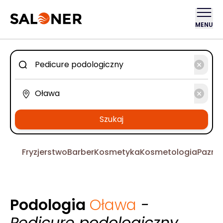
MENU
Szukaj
Fryzjerstwo
Barber
Kosmetyka
Kosmetologia
Pazno
Podologia
Oława
-