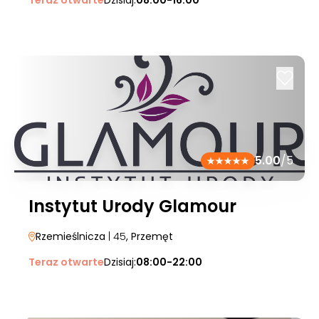
Teraz otwarte
Dzisiaj:
08:00-16:00
5.00
/5
Instytut Urody Glamour
Rzemieślnicza
| 45
, Przemęt
Teraz otwarte
Dzisiaj:
08:00-22:00