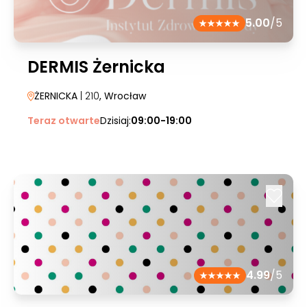
5.00
/5
DERMIS Żernicka
ŻERNICKA
| 210
, Wrocław
Teraz otwarte
Dzisiaj:
09:00-19:00
4.99
/5