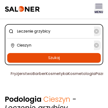
MENU
Szukaj
Fryzjerstwo
Barber
Kosmetyka
Kosmetologia
Pazno
Podologia
Cieszyn
-