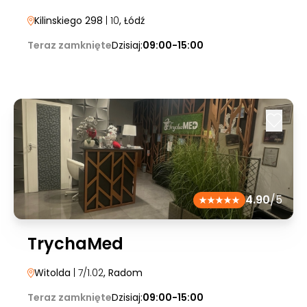
Kilinskiego 298
| 10
, Łódź
Teraz zamknięte
Dzisiaj:
09:00-15:00
4.90
/5
TrychaMed
Witolda
| 7/1.02
, Radom
Teraz zamknięte
Dzisiaj:
09:00-15:00