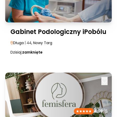
Gabinet Podologiczny iPobólu
Długa
| 44
, Nowy Targ
Dzisiaj:
zamknięte
4.98
/5