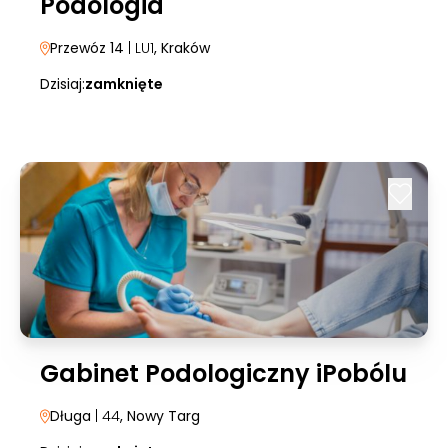
Podologia
Przewóz 14
| LU1
, Kraków
Dzisiaj:
zamknięte
Gabinet Podologiczny iPobólu
Długa
| 44
, Nowy Targ