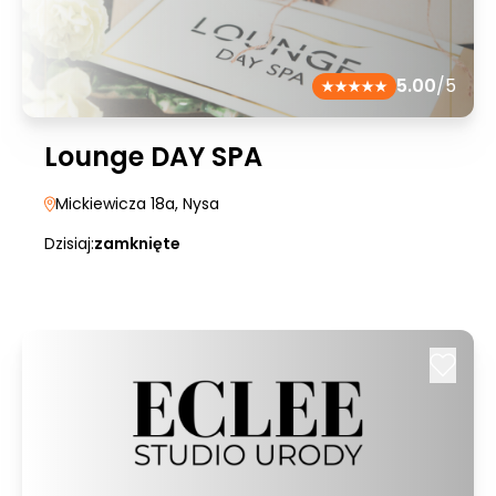
5.00
/5
Lounge DAY SPA
Mickiewicza 18a
, Nysa
Dzisiaj:
zamknięte