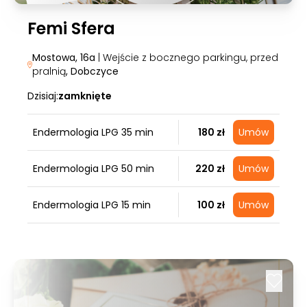
Femi Sfera
Mostowa, 16a
| Wejście z bocznego parkingu, przed
pralnią
, Dobczyce
Dzisiaj:
zamknięte
Endermologia LPG 35 min
180 zł
Umów
Endermologia LPG 50 min
220 zł
Umów
Endermologia LPG 15 min
100 zł
Umów