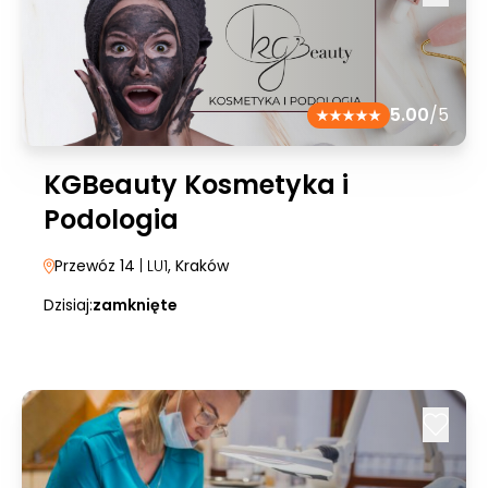
5.00
/5
KGBeauty Kosmetyka i
Podologia
Przewóz 14
| LU1
, Kraków
Dzisiaj:
zamknięte