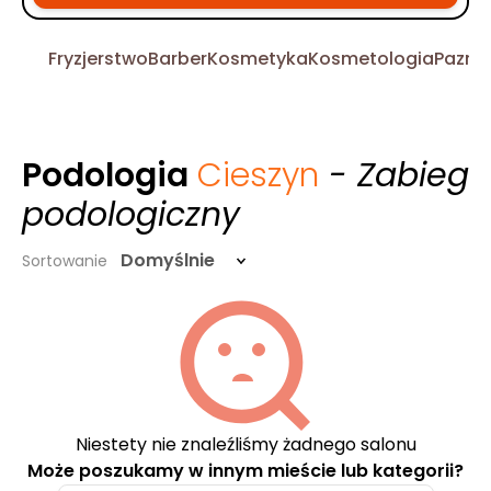
Fryzjerstwo
Barber
Kosmetyka
Kosmetologia
Pazno
Podologia
Cieszyn
- Zabieg
podologiczny
Domyślnie
Sortowanie
Niestety nie znaleźliśmy żadnego salonu
Może poszukamy w innym mieście lub kategorii?