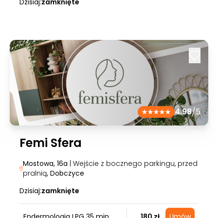
Dzisiaj:
zamknięte
4.98
/5
Femi Sfera
Mostowa, 16a
| Wejście z bocznego parkingu, przed
pralnią
, Dobczyce
Dzisiaj:
zamknięte
Endermologia LPG 35 min
180 zł
Umów