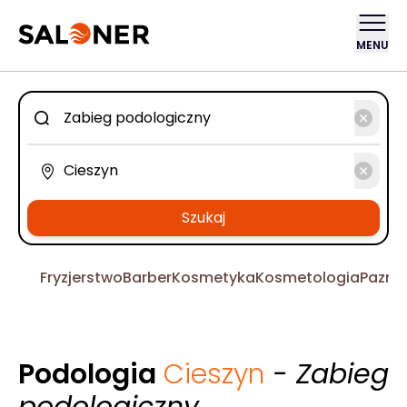
MENU
Szukaj
Fryzjerstwo
Barber
Kosmetyka
Kosmetologia
Pazno
Podologia
Cieszyn
- Zabieg