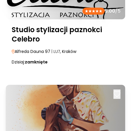
5.00
/5
Studio stylizacji paznokci
Celebro
Alfreda Dauna 97
| LU7
, Kraków
Dzisiaj:
zamknięte