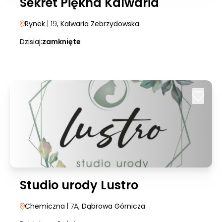
Sekret Piękna Kalwaria
Rynek
| 19
, Kalwaria Zebrzydowska
Dzisiaj:
zamknięte
Studio urody Lustro
Chemiczna
| 7A
, Dąbrowa Górnicza