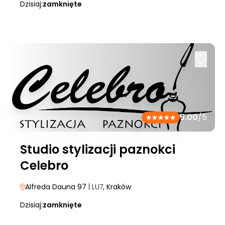
Dzisiaj:
zamknięte
5.00
/5
Studio stylizacji paznokci
Celebro
Alfreda Dauna 97
| LU7
, Kraków
Dzisiaj:
zamknięte