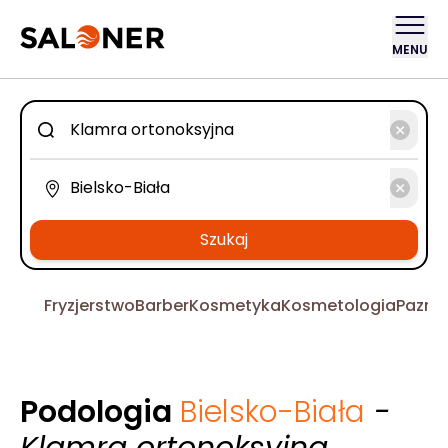
MENU
Szukaj
Fryzjerstwo
Barber
Kosmetyka
Kosmetologia
Pazno
Podologia
Bielsko-Biała
-