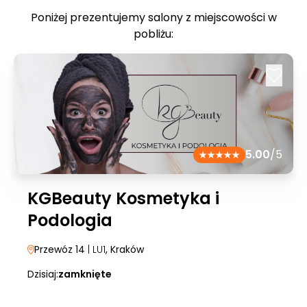
Poniżej prezentujemy salony z miejscowości w
pobliżu:
5.00
/5
KGBeauty Kosmetyka i
Podologia
Przewóz 14
| LU1
, Kraków
Dzisiaj:
zamknięte