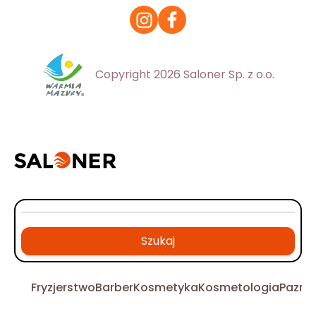
Copyright 2026 Saloner Sp. z o.o.
Szukaj
Fryzjerstwo
Barber
Kosmetyka
Kosmetologia
Pazno