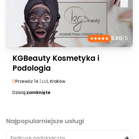
5.00
/5
KGBeauty Kosmetyka i
Podologia
Przewóz 14
| LU1
, Kraków
Dzisiaj:
zamknięte
Najpopularniejsze usługi
Pedicure podologiczny