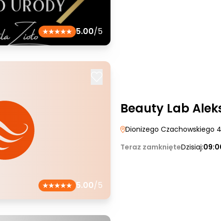
5.00
/5
Beauty Lab Alek
Dionizego Czachowskiego 
Teraz zamknięte
Dzisiaj:
09:0
5.00
/5