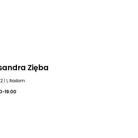
sandra Zięba
42
| 1
, Radom
0-19:00