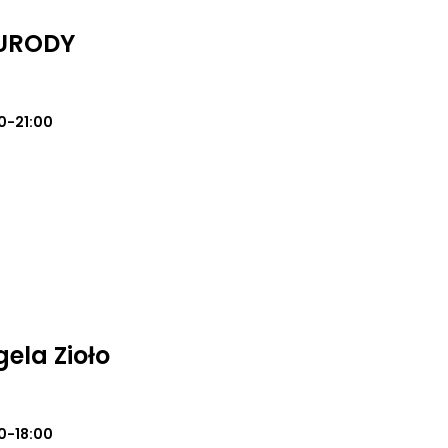
 URODY
0-21:00
ela Zioło
0-18:00