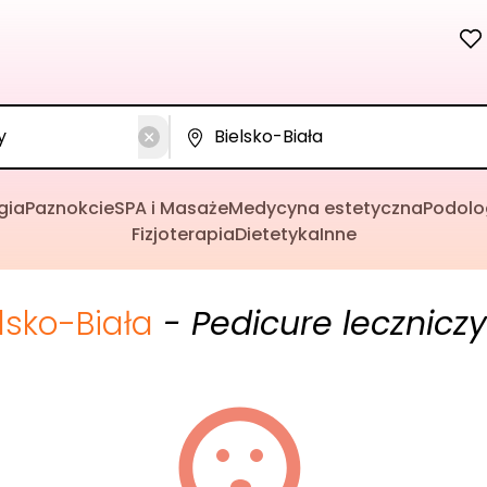
gia
Paznokcie
SPA i Masaże
Medycyna estetyczna
Podolo
Fizjoterapia
Dietetyka
Inne
lsko-Biała
- Pedicure leczniczy