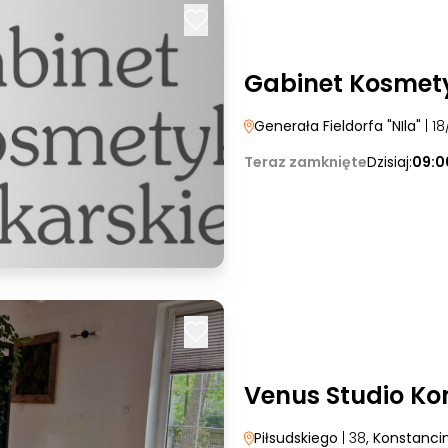
Gabinet Kosmety
Generała Fieldorfa "NIla"
| 18
Teraz zamknięte
Dzisiaj:
09:0
Venus Studio Ko
Piłsudskiego
| 38
, Konstanci