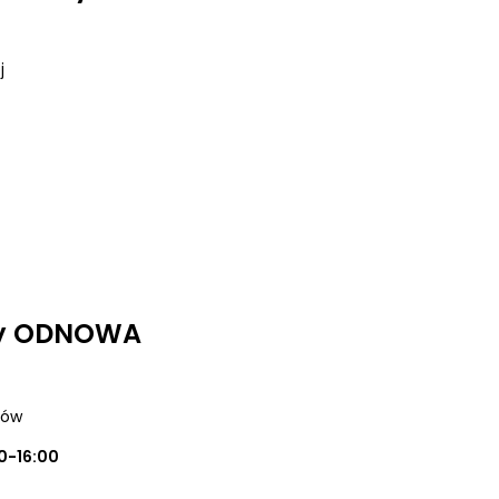
j
dy ODNOWA
zów
0-16:00