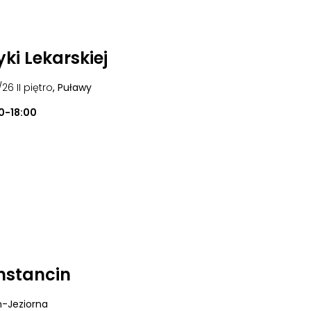
ki Lekarskiej
/26 II piętro
, Puławy
0-18:00
nstancin
n-Jeziorna