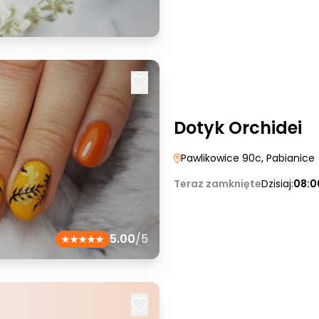
Dotyk Orchidei
Pawlikowice 90c
, Pabianice
Teraz zamknięte
Dzisiaj:
08:0
5.00
/5