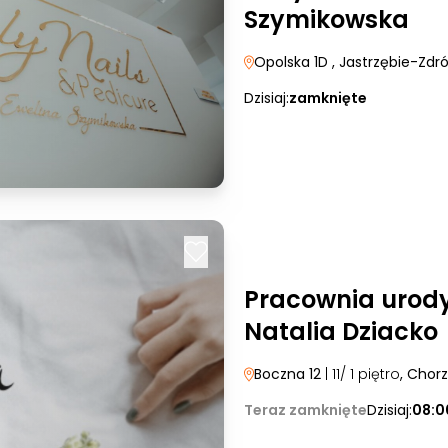
Szymikowska
Opolska 1D
, Jastrzębie-Zdró
Dzisiaj:
zamknięte
Pracownia uro
Natalia Dziacko
Boczna 12
| 11/ 1 piętro
, Chor
Teraz zamknięte
Dzisiaj:
08:0