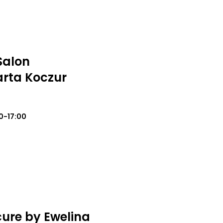
Salon
rta Koczur
0-17:00
cure by Ewelina