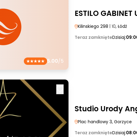
ESTILO GABINET
Kilinskiego 298
| 10
, Łódź
Teraz zamknięte
Dzisiaj:
09:0
5.00
/5
Studio Urody Ang
Plac handlowy 3
, Gorzyce
Teraz zamknięte
Dzisiaj:
08:0