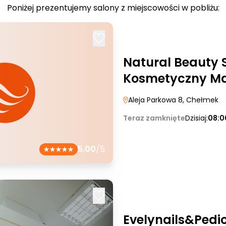
Poniżej prezentujemy salony z miejscowości w pobliżu:
Natural Beauty 
Kosmetyczny Ma
Aleja Parkowa 8
, Chełmek
Teraz zamknięte
Dzisiaj:
08:0
5.00
/5
Evelynails&Pedi