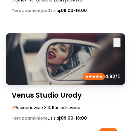
Rynek
| 19
, Kalwaria Zebrzydowska
Teraz zamknięte
Dzisiaj:
09:00-19:00
4.92
/5
Venus Studio Urody
Raciechowice 313
, Raciechowice
Teraz zamknięte
Dzisiaj:
09:00-18:00