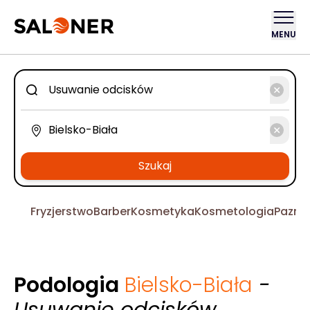
MENU
Szukaj
Fryzjerstwo
Barber
Kosmetyka
Kosmetologia
Pazno
Podologia
Bielsko-Biała
-