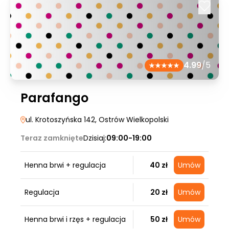
4.99
/5
Parafango
ul. Krotoszyńska 142
, Ostrów Wielkopolski
Teraz zamknięte
Dzisiaj:
09:00-19:00
Henna brwi + regulacja
40 zł
Umów
Regulacja
20 zł
Umów
Henna brwi i rzęs + regulacja
50 zł
Umów