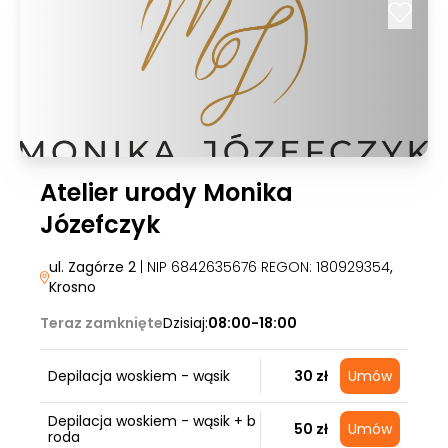
Atelier urody Monika
Józefczyk
ul. Zagórze 2
| NIP 6842635676 REGON: 180929354
,
Krosno
Teraz zamknięte
Dzisiaj:
08:00-18:00
Depilacja woskiem - wąsik
30 zł
Umów
Depilacja woskiem - wąsik + b
50 zł
Umów
roda