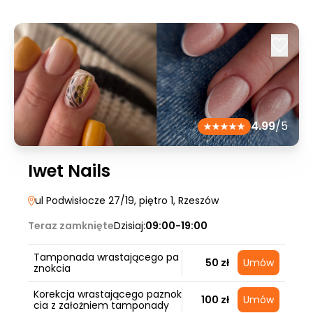
4.99
/5
Iwet Nails
ul Podwisłocze 27/19, piętro 1
, Rzeszów
Teraz zamknięte
Dzisiaj:
09:00-19:00
Tamponada wrastającego pa
50 zł
Umów
znokcia
Korekcja wrastającego paznok
100 zł
Umów
cia z założniem tamponady