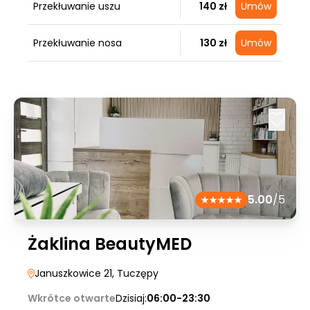
Przekłuwanie uszu
140 zł
Umów
Przekłuwanie nosa
130 zł
Umów
5.00
/5
Żaklina BeautyMED
Januszkowice 21
, Tuczępy
Wkrótce otwarte
Dzisiaj:
06:00-23:30