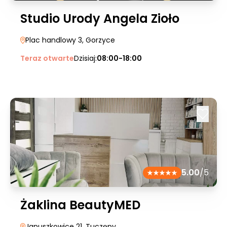
Studio Urody Angela Zioło
Plac handlowy 3
, Gorzyce
Teraz otwarte
Dzisiaj:
08:00-18:00
5.00
/5
Żaklina BeautyMED
Januszkowice 21
, Tuczępy