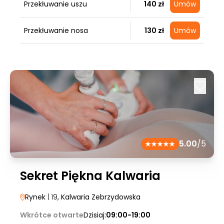
Przekłuwanie uszu
140 zł
Umów
Przekłuwanie nosa
130 zł
Umów
5.00
/5
Sekret Piękna Kalwaria
Rynek
| 19
, Kalwaria Zebrzydowska
Wkrótce otwarte
Dzisiaj:
09:00-19:00