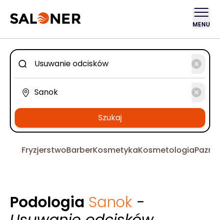
MENU
Szukaj
Fryzjerstwo
Barber
Kosmetyka
Kosmetologia
Pazno
Podologia
Sanok
-