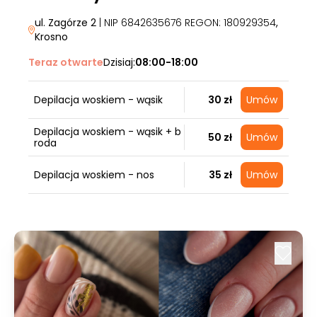
ul. Zagórze 2
| NIP 6842635676 REGON: 180929354
,
Krosno
Teraz otwarte
Dzisiaj:
08:00-18:00
Depilacja woskiem - wąsik
30 zł
Umów
Depilacja woskiem - wąsik + b
50 zł
Umów
roda
Depilacja woskiem - nos
35 zł
Umów