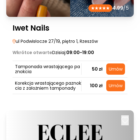
4.99
/5
Iwet Nails
ul Podwisłocze 27/19, piętro 1
, Rzeszów
Wkrótce otwarte
Dzisiaj:
09:00-19:00
Tamponada wrastającego pa
50 zł
Umów
znokcia
Korekcja wrastającego paznok
100 zł
Umów
cia z założniem tamponady