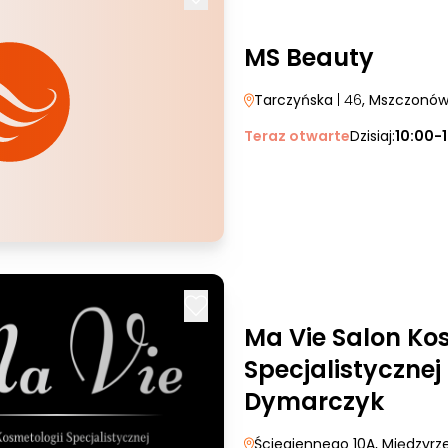
MS Beauty
Tarczyńska
| 46
, Mszczonó
Teraz otwarte
Dzisiaj:
10:00-
Ma Vie Salon Ko
Specjalistyczne
Dymarczyk
Ściegiennego 10A
, Międzyrz