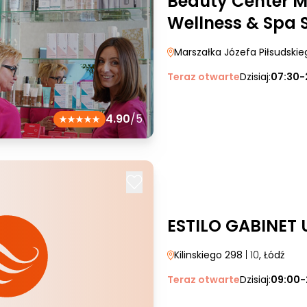
Beauty Center M
Wellness & Spa S
Marszałka Józefa Piłsudski
Teraz otwarte
Dzisiaj:
07:30-
4.90
/5
ESTILO GABINET
Kilinskiego 298
| 10
, Łódź
Teraz otwarte
Dzisiaj:
09:00-