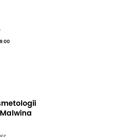
w
19:00
smetologii
j Malwina
ecz