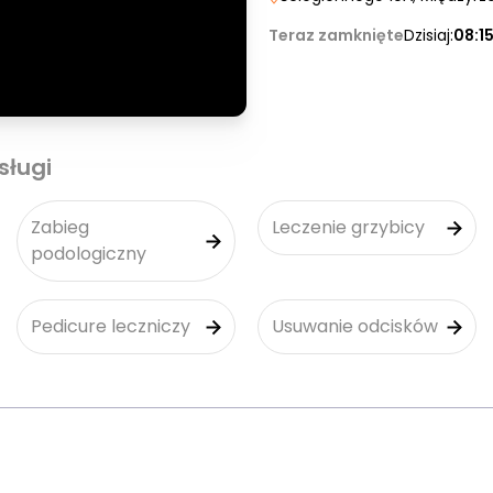
Teraz zamknięte
Dzisiaj:
08:1
sługi
Zabieg
Leczenie grzybicy
podologiczny
Pedicure leczniczy
Usuwanie odcisków