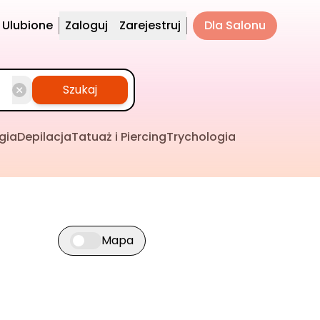
Ulubione
Zaloguj
Zarejestruj
Dla Salonu
Szukaj
gia
Depilacja
Tatuaż i Piercing
Trychologia
Mapa
Przełącz widok mapy