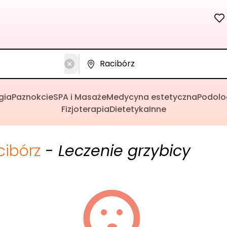
gia
Paznokcie
SPA i Masaże
Medycyna estetyczna
Podolo
Fizjoterapia
Dietetyka
Inne
cibórz
- Leczenie grzybicy