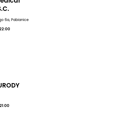
edical
.C.
ego 6a
, Pabianice
22:00
 URODY
21:00