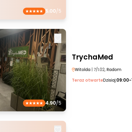
5.00
/5
TrychaMed
Witolda
| 7/1.02
, Radom
Teraz otwarte
Dzisiaj:
09:00-
4.90
/5