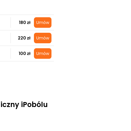
180 zł
Umów
220 zł
Umów
100 zł
Umów
iczny iPobólu