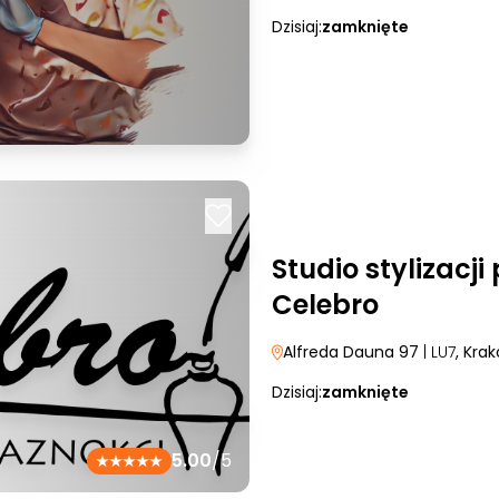
Dzisiaj:
zamknięte
Studio stylizacji
Celebro
Alfreda Dauna 97
| LU7
, Kra
Dzisiaj:
zamknięte
5.00
/5