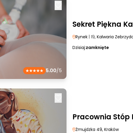
Sekret Piękna K
Rynek
| 19
, Kalwaria Zebrzy
Dzisiaj:
zamknięte
5.00
/5
Pracownia Stóp 
Żmujdzka 49
, Kraków