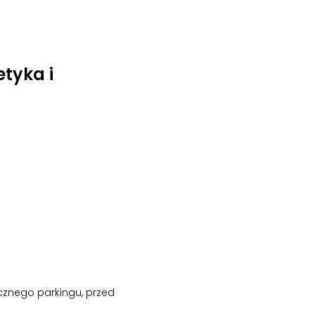
tyka i
cznego parkingu, przed