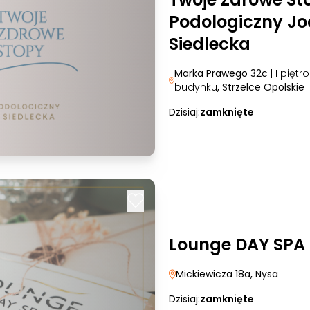
Podologiczny J
Siedlecka
Marka Prawego 32c
| I piętr
budynku
, Strzelce Opolskie
Dzisiaj:
zamknięte
Lounge DAY SPA
Mickiewicza 18a
, Nysa
Dzisiaj:
zamknięte