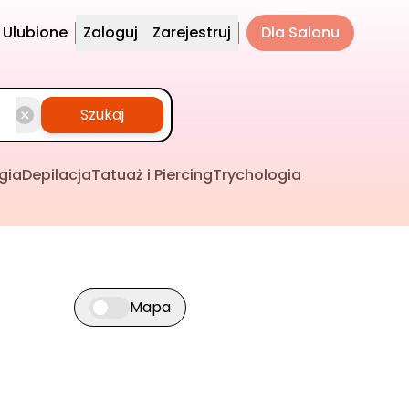
Ulubione
Zaloguj
Zarejestruj
Dla Salonu
Szukaj
gia
Depilacja
Tatuaż i Piercing
Trychologia
Mapa
Przełącz widok mapy