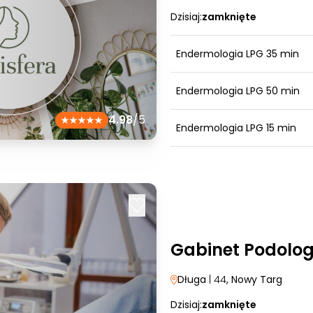
Dzisiaj:
zamknięte
Endermologia LPG 35 min
Endermologia LPG 50 min
4.98
/5
Endermologia LPG 15 min
Gabinet Podolog
Długa
| 44
, Nowy Targ
Dzisiaj:
zamknięte