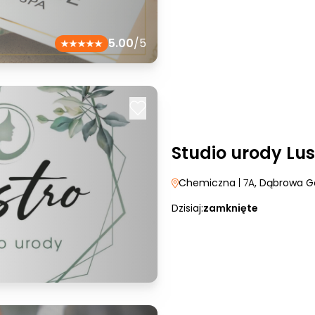
5.00
/5
Studio urody Lus
Chemiczna
| 7A
, Dąbrowa G
Dzisiaj:
zamknięte