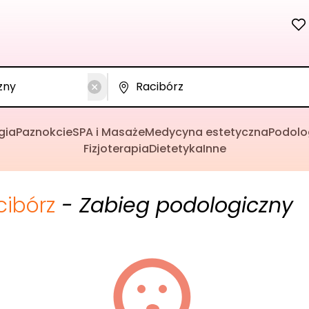
gia
Paznokcie
SPA i Masaże
Medycyna estetyczna
Podolo
Fizjoterapia
Dietetyka
Inne
cibórz
- Zabieg podologiczny