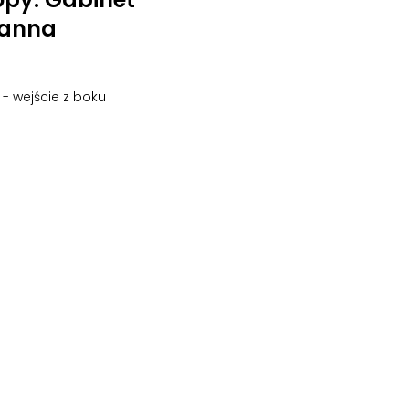
oanna
o - wejście z boku