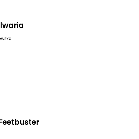
alwaria
dowska
Feetbuster