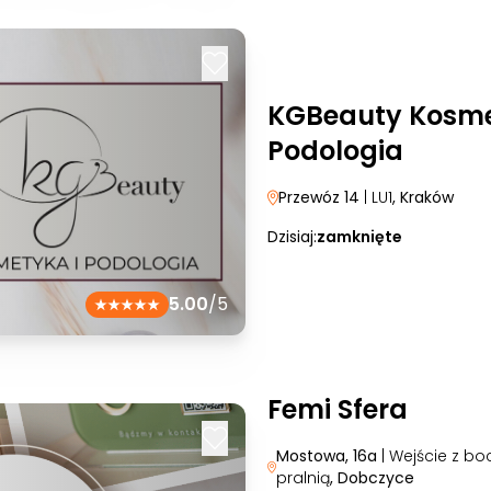
KGBeauty Kosme
Podologia
Przewóz 14
| LU1
, Kraków
Dzisiaj:
zamknięte
5.00
/5
Femi Sfera
Mostowa, 16a
| Wejście z bo
pralnią
, Dobczyce