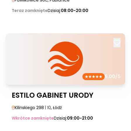
Pawlikowice 90c
, Pabianice
Teraz zamknięte
Dzisiaj:
08:00-20:00
5.00
/5
ESTILO GABINET URODY
Kilinskiego 298
| 10
, Łódź
Wkrótce zamknięte
Dzisiaj:
09:00-21:00