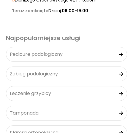
Dionizego Czachowskiego 42
| 1
, Radom
Teraz zamknięte
Dzisiaj:
09:00-19:00
Najpopularniejsze usługi
Pedicure podologiczny
Zabieg podologiczny
Leczenie grzybicy
Tamponada
Klamra ortonoksyjna