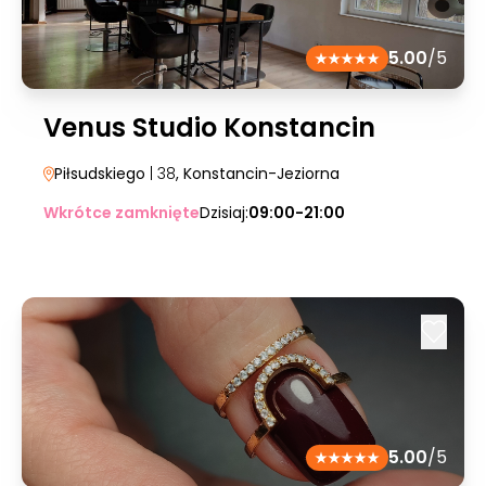
5.00
/5
Venus Studio Konstancin
Piłsudskiego
| 38
, Konstancin-Jeziorna
Wkrótce zamknięte
Dzisiaj:
09:00-21:00
5.00
/5