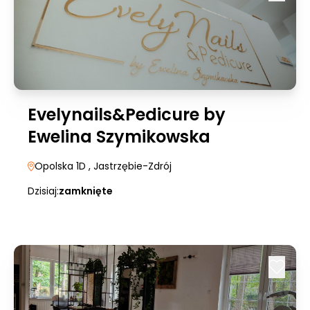
Evelynails&Pedicure by
Ewelina Szymikowska
Opolska 1D
, Jastrzębie-Zdrój
Dzisiaj:
zamknięte