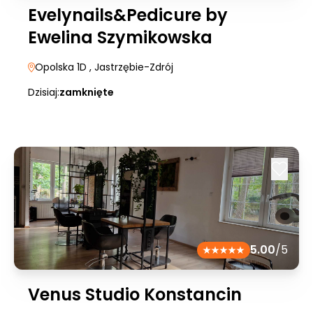
Evelynails&Pedicure by
Ewelina Szymikowska
Opolska 1D
, Jastrzębie-Zdrój
Dzisiaj:
zamknięte
5.00
/5
Venus Studio Konstancin