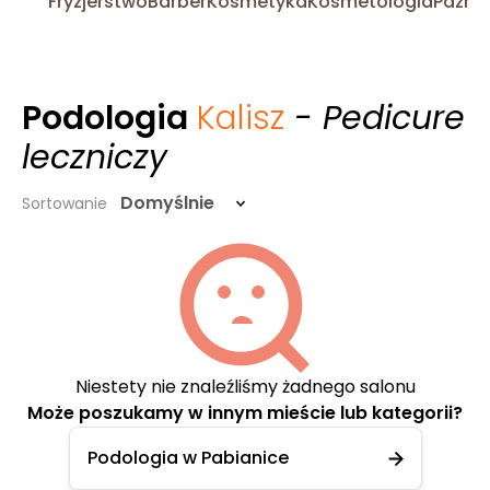
Fryzjerstwo
Barber
Kosmetyka
Kosmetologia
Pazno
Podologia
Kalisz
- Pedicure
leczniczy
Domyślnie
Sortowanie
Niestety nie znaleźliśmy żadnego salonu
Może poszukamy w innym mieście lub kategorii?
Podologia w Pabianice