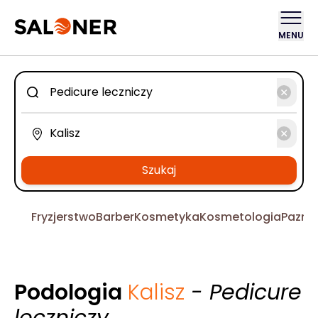
MENU
Szukaj
Fryzjerstwo
Barber
Kosmetyka
Kosmetologia
Pazno
Podologia
Kalisz
- Pedicure