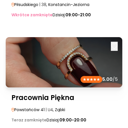
Piłsudskiego
| 38
, Konstancin-Jeziorna
Wkrótce zamknięte
Dzisiaj:
09:00-21:00
5.00
/5
Pracownia Piękna
Powstańców 41
| U4
, Ząbki
Teraz zamknięte
Dzisiaj:
09:00-20:00