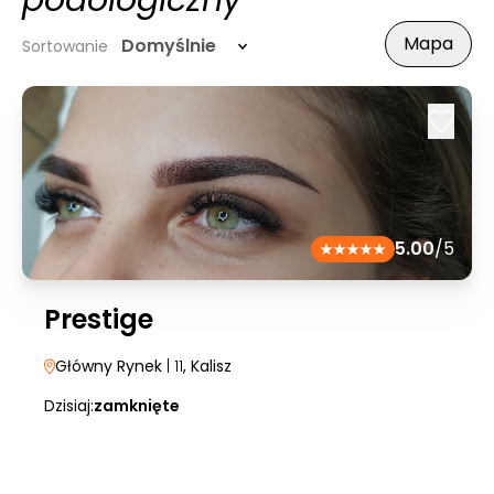
podologiczny
Mapa
Domyślnie
Sortowanie
5.00
/5
Prestige
Główny Rynek
| 11
, Kalisz
Dzisiaj:
zamknięte