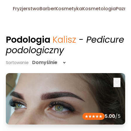
Fryzjerstwo
Barber
Kosmetyka
Kosmetologia
Pazno
Podologia
Kalisz
- Pedicure
podologiczny
Domyślnie
Sortowanie
5.00
/5