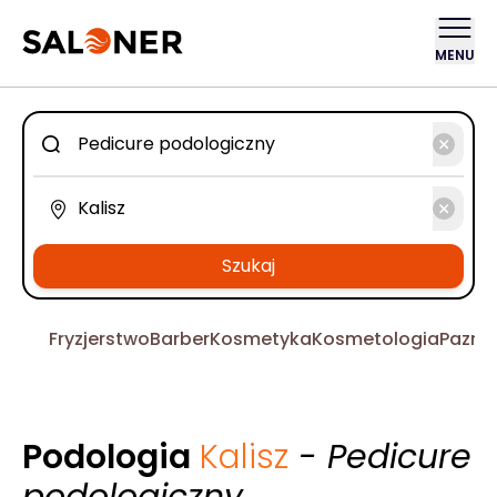
MENU
Szukaj
Fryzjerstwo
Barber
Kosmetyka
Kosmetologia
Pazno
Podologia
Kalisz
- Pedicure