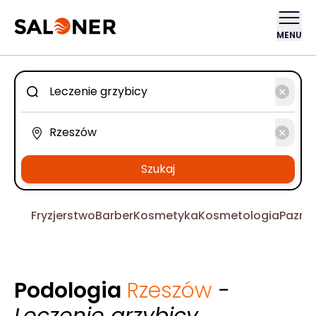
MENU
Szukaj
Fryzjerstwo
Barber
Kosmetyka
Kosmetologia
Pazno
Podologia
Rzeszów
-