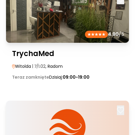
4.90
/5
TrychaMed
Witolda
| 7/1.02
, Radom
Teraz zamknięte
Dzisiaj:
09:00-19:00