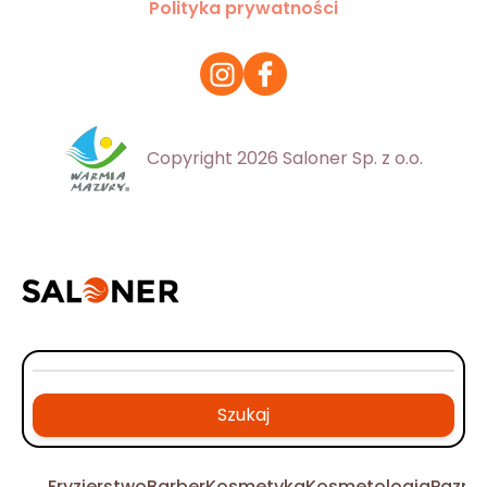
Polityka prywatności
Copyright 2026 Saloner Sp. z o.o.
Szukaj
Fryzjerstwo
Barber
Kosmetyka
Kosmetologia
Pazno