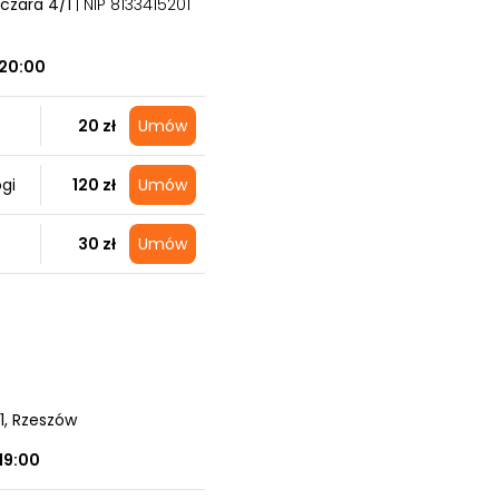
lczara 4/1
| NIP 8133415201
20:00
20 zł
Umów
gi
120 zł
Umów
30 zł
Umów
1
, Rzeszów
19:00