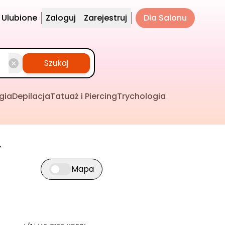
Ulubione
Zaloguj
Zarejestruj
Dla Salonu
Szukaj
gia
Depilacja
Tatuaż i Piercing
Trychologia
y
Mapa
Przełącz widok mapy