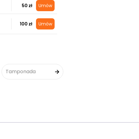
50 zł
Umów
100 zł
Umów
Tamponada