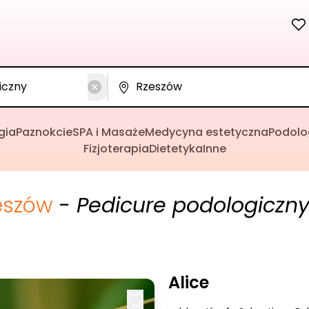
gia
Paznokcie
SPA i Masaże
Medycyna estetyczna
Podolo
Fizjoterapia
Dietetyka
Inne
eszów
- Pedicure podologiczn
Alice