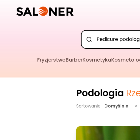
Fryzjerstwo
Barber
Kosmetyka
Kosmetolo
Podologia
Rz
Sortowanie
Domyślnie