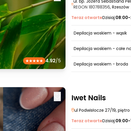
ul. bp. Józefa Sebastiana Pe
REGON 180788356
, Rzeszów
Teraz otwarte
Dzisiaj:
08:00-
Depilacja woskiem - wąsik
Depilacja woskiem - całe no
4.92
/5
Depilacja woskiem - broda
Iwet Nails
ul Podwisłocze 27/19, piętro 
Teraz otwarte
Dzisiaj:
09:00-