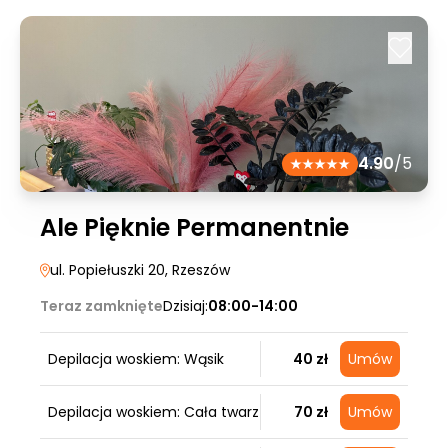
4.90
/5
Ale Pięknie Permanentnie
ul. Popiełuszki 20
, Rzeszów
Teraz zamknięte
Dzisiaj:
08:00-14:00
Depilacja woskiem: Wąsik
40 zł
Umów
Depilacja woskiem: Cała twarz
70 zł
Umów