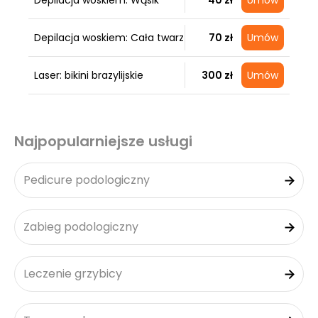
Depilacja woskiem: Wąsik
40 zł
Umów
Depilacja woskiem: Cała twarz
70 zł
Umów
Laser: bikini brazylijskie
300 zł
Umów
Najpopularniejsze usługi
Pedicure podologiczny
Zabieg podologiczny
Leczenie grzybicy