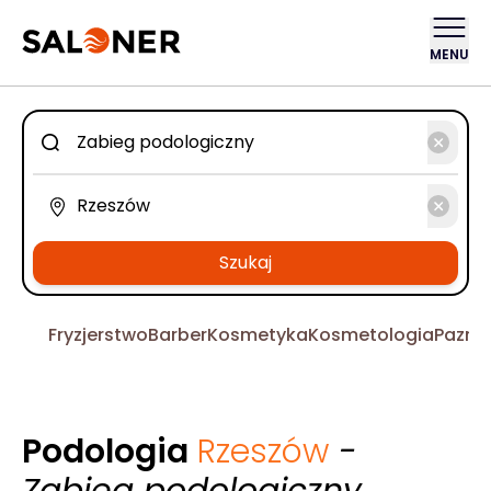
MENU
Szukaj
Fryzjerstwo
Barber
Kosmetyka
Kosmetologia
Pazno
Podologia
Rzeszów
-