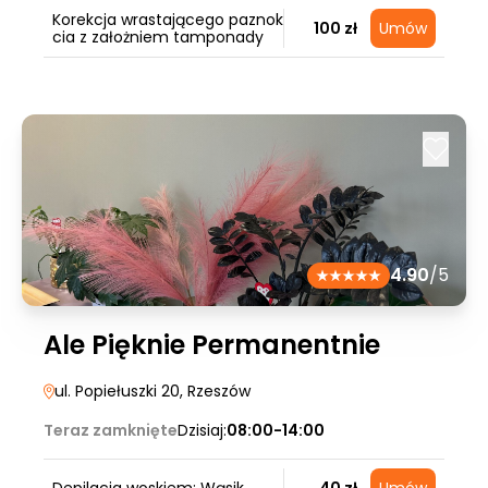
Korekcja wrastającego paznok
100 zł
Umów
cia z założniem tamponady
4.90
/5
Ale Pięknie Permanentnie
ul. Popiełuszki 20
, Rzeszów
Teraz zamknięte
Dzisiaj:
08:00-14:00