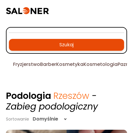
Szukaj
Fryzjerstwo
Barber
Kosmetyka
Kosmetologia
Pazno
Podologia
Rzeszów
-
Zabieg podologiczny
Domyślnie
Sortowanie