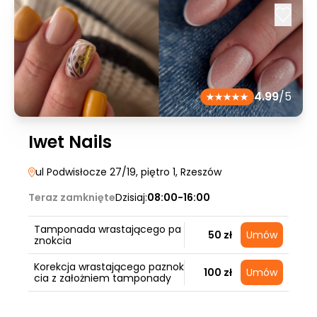
4.99
/5
Iwet Nails
ul Podwisłocze 27/19, piętro 1
, Rzeszów
Teraz zamknięte
Dzisiaj:
08:00-16:00
Tamponada wrastającego pa
50 zł
Umów
znokcia
Korekcja wrastającego paznok
100 zł
Umów
cia z założniem tamponady