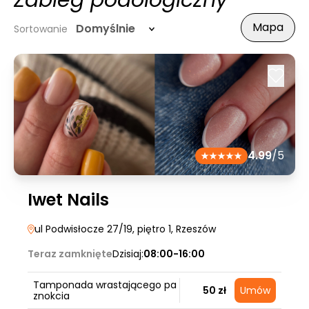
Zabieg podologiczny
Mapa
Domyślnie
Sortowanie
4.99
/5
Iwet Nails
ul Podwisłocze 27/19, piętro 1
, Rzeszów
Teraz zamknięte
Dzisiaj:
08:00-16:00
Tamponada wrastającego pa
50 zł
Umów
znokcia