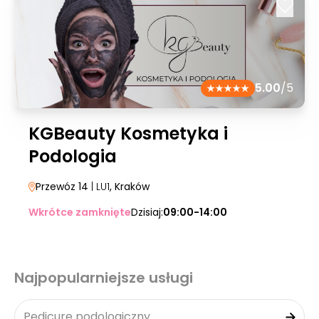
5.00
/5
KGBeauty Kosmetyka i
Podologia
Przewóz 14
| LU1
, Kraków
Wkrótce zamknięte
Dzisiaj:
09:00-14:00
Najpopularniejsze usługi
Pedicure podologiczny