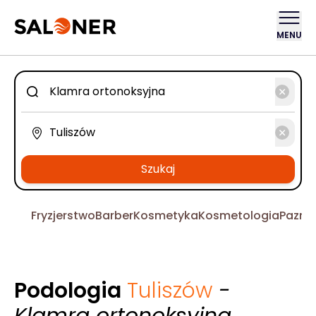
MENU
Szukaj
Fryzjerstwo
Barber
Kosmetyka
Kosmetologia
Pazno
Podologia
Tuliszów
-