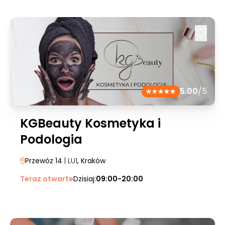
5.00
/5
KGBeauty Kosmetyka i
Podologia
Przewóz 14
| LU1
, Kraków
Teraz otwarte
Dzisiaj:
09:00-20:00