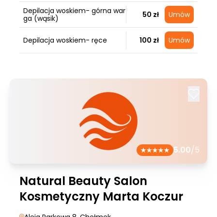
Depilacja woskiem- górna war
50 zł
Umów
ga (wąsik)
Depilacja woskiem- ręce
100 zł
Umów
5.00
/5
Natural Beauty Salon
Kosmetyczny Marta Koczur