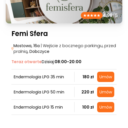
4.98
/5
Femi Sfera
Mostowa, 16a
| Wejście z bocznego parkingu, przed
pralnią
, Dobczyce
Teraz otwarte
Dzisiaj:
08:00-20:00
Endermologia LPG 35 min
180 zł
Umów
Endermologia LPG 50 min
220 zł
Umów
Endermologia LPG 15 min
100 zł
Umów