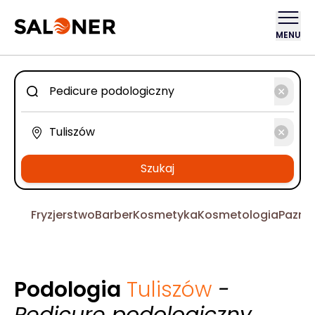
MENU
Szukaj
Fryzjerstwo
Barber
Kosmetyka
Kosmetologia
Pazno
Podologia
Tuliszów
-