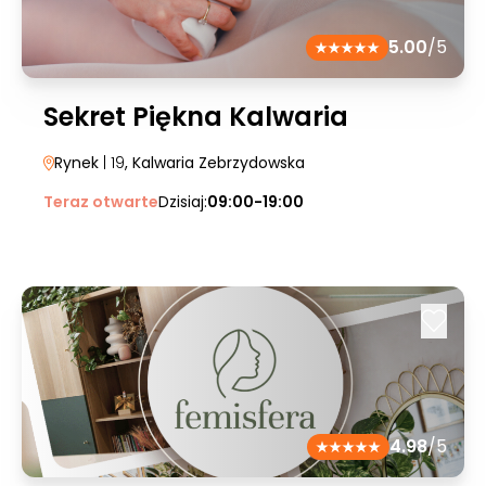
5.00
/5
Sekret Piękna Kalwaria
Rynek
| 19
, Kalwaria Zebrzydowska
Teraz otwarte
Dzisiaj:
09:00-19:00
4.98
/5