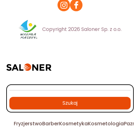
Copyright 2026 Saloner Sp. z o.o.
Szukaj
Fryzjerstwo
Barber
Kosmetyka
Kosmetologia
Pazno