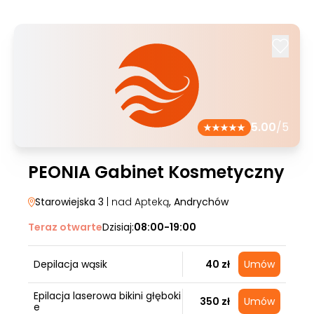
5.00
/5
PEONIA Gabinet Kosmetyczny
Starowiejska 3
| nad Apteką
, Andrychów
Teraz otwarte
Dzisiaj:
08:00-19:00
Depilacja wąsik
40 zł
Umów
Epilacja laserowa bikini głęboki
350 zł
Umów
e