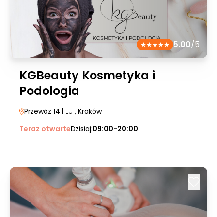
5.00
/5
KGBeauty Kosmetyka i
Podologia
Przewóz 14
| LU1
, Kraków
Teraz otwarte
Dzisiaj:
09:00-20:00