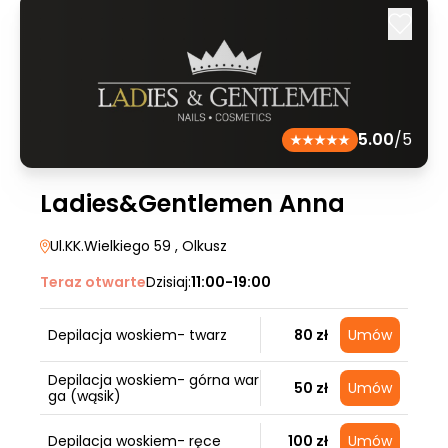
5.00
/5
Ladies&Gentlemen Anna
Ul.KK.Wielkiego 59
, Olkusz
Teraz otwarte
Dzisiaj:
11:00-19:00
Depilacja woskiem- twarz
80 zł
Umów
Depilacja woskiem- górna war
50 zł
Umów
ga (wąsik)
Depilacja woskiem- ręce
100 zł
Umów