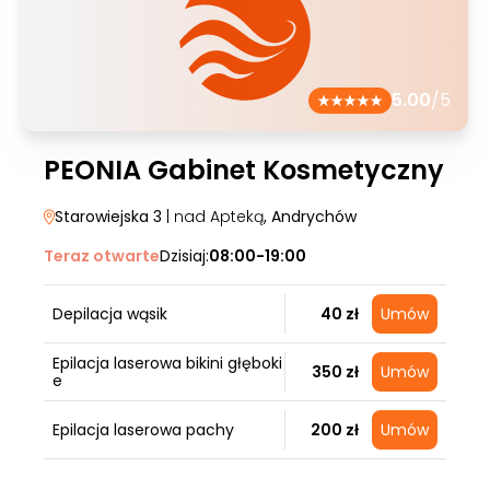
5.00
/5
PEONIA Gabinet Kosmetyczny
Starowiejska 3
| nad Apteką
, Andrychów
Teraz otwarte
Dzisiaj:
08:00-19:00
Depilacja wąsik
40 zł
Umów
Epilacja laserowa bikini głęboki
350 zł
Umów
e
Epilacja laserowa pachy
200 zł
Umów