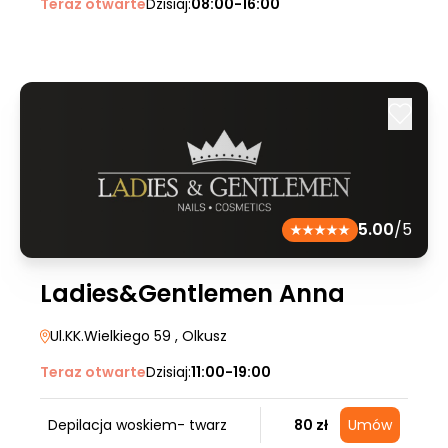
Teraz otwarte
Dzisiaj:
08:00-16:00
5.00
/5
Ladies&Gentlemen Anna
Ul.KK.Wielkiego 59
, Olkusz
Teraz otwarte
Dzisiaj:
11:00-19:00
Depilacja woskiem- twarz
80 zł
Umów