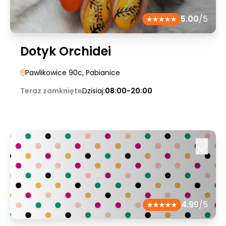
5.00
/5
Dotyk Orchidei
Pawlikowice 90c
, Pabianice
Teraz zamknięte
Dzisiaj:
08:00-20:00
4.99
/5