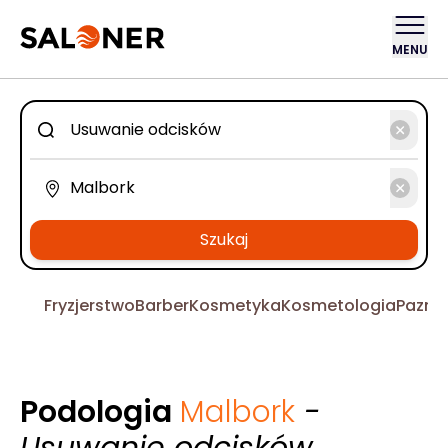
MENU
Szukaj
Fryzjerstwo
Barber
Kosmetyka
Kosmetologia
Pazno
Podologia
Malbork
-