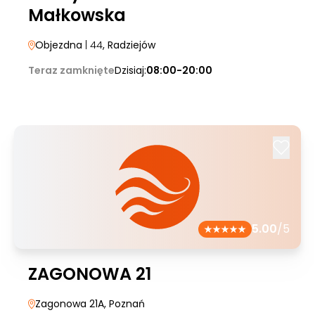
Małkowska
Objezdna
| 44
, Radziejów
Teraz zamknięte
Dzisiaj:
08:00-20:00
5.00
/5
ZAGONOWA 21
Zagonowa 21A
, Poznań