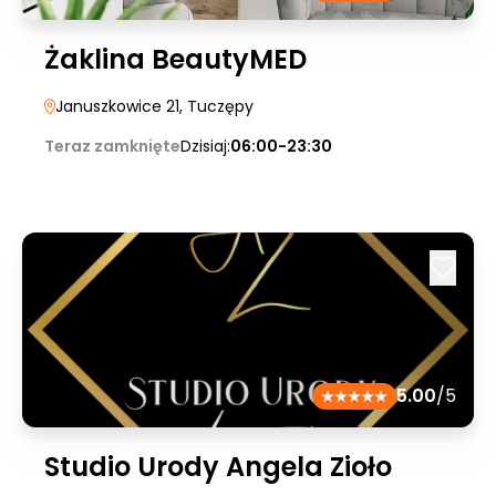
Żaklina BeautyMED
Januszkowice 21
, Tuczępy
Teraz zamknięte
Dzisiaj:
06:00-23:30
5.00
/5
Studio Urody Angela Zioło