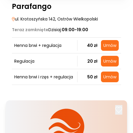
Parafango
ul. Krotoszyńska 142
, Ostrów Wielkopolski
Teraz zamknięte
Dzisiaj:
09:00-19:00
Henna brwi + regulacja
40 zł
Umów
Regulacja
20 zł
Umów
Henna brwi i rzęs + regulacja
50 zł
Umów