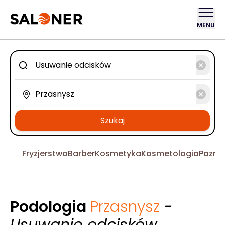
MENU
Szukaj
Fryzjerstwo
Barber
Kosmetyka
Kosmetologia
Pazno
Podologia
Przasnysz
-