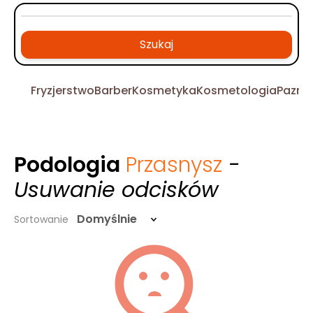
Szukaj
Fryzjerstwo
Barber
Kosmetyka
Kosmetologia
Pazno
Podologia
Przasnysz
-
Usuwanie odcisków
Domyślnie
Sortowanie