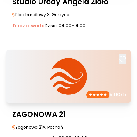
Studio Urody Angela Zioło
Plac handlowy 3
, Gorzyce
Teraz otwarte
Dzisiaj:
08:00-19:00
5.00
/5
ZAGONOWA 21
Zagonowa 21A
, Poznań