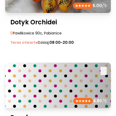
5.00
/5
Dotyk Orchidei
Pawlikowice 90c
, Pabianice
Teraz otwarte
Dzisiaj:
08:00-20:00
4.99
/5