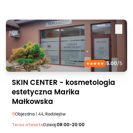
5.00
/5
SKIN CENTER - kosmetologia
estetyczna Marika
Małkowska
Objezdna
| 44
, Radziejów
Teraz otwarte
Dzisiaj:
08:00-20:00