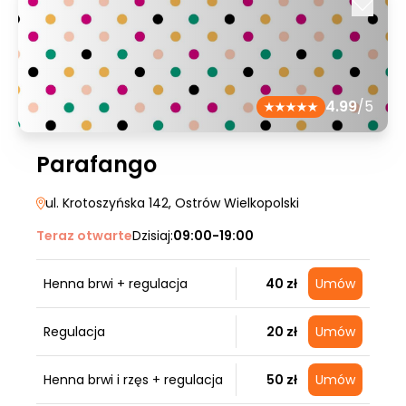
4.99
/5
Parafango
ul. Krotoszyńska 142
, Ostrów Wielkopolski
Teraz otwarte
Dzisiaj:
09:00-19:00
Henna brwi + regulacja
40 zł
Umów
Regulacja
20 zł
Umów
Henna brwi i rzęs + regulacja
50 zł
Umów