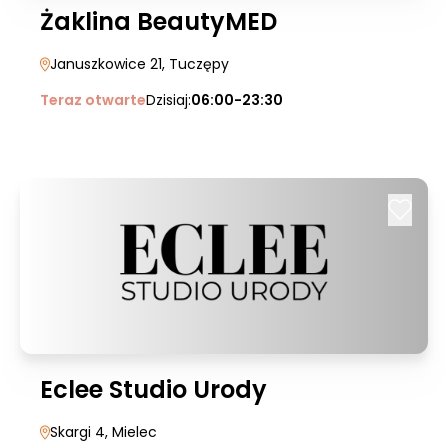
Żaklina BeautyMED
Januszkowice 21
, Tuczępy
Teraz otwarte
Dzisiaj:
06:00-23:30
Eclee Studio Urody
Skargi 4
, Mielec