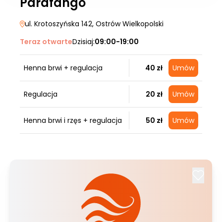
Parafango
ul. Krotoszyńska 142
, Ostrów Wielkopolski
Teraz otwarte
Dzisiaj:
09:00-19:00
Henna brwi + regulacja
40 zł
Umów
Regulacja
20 zł
Umów
Henna brwi i rzęs + regulacja
50 zł
Umów