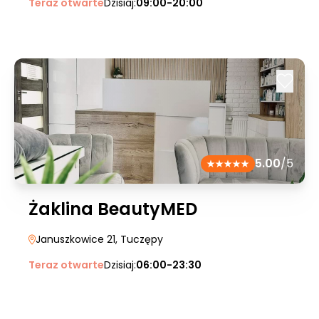
Teraz otwarte
Dzisiaj:
09:00-20:00
5.00
/5
Żaklina BeautyMED
Januszkowice 21
, Tuczępy
Teraz otwarte
Dzisiaj:
06:00-23:30