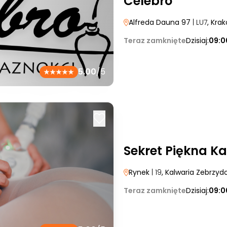
Celebro
Alfreda Dauna 97
| LU7
, Kra
Teraz zamknięte
Dzisiaj:
09:0
5.00
/5
Sekret Piękna K
Rynek
| 19
, Kalwaria Zebrzy
Teraz zamknięte
Dzisiaj:
09:0