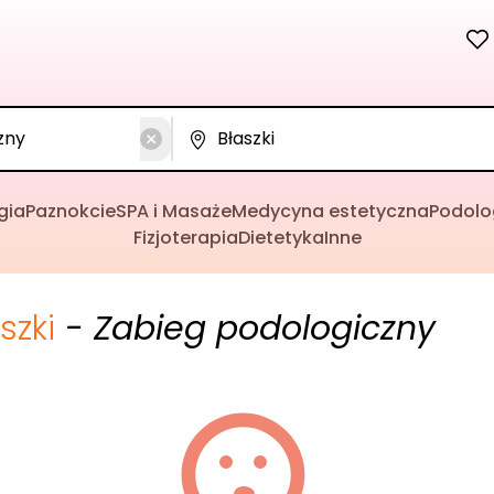
gia
Paznokcie
SPA i Masaże
Medycyna estetyczna
Podolo
Fizjoterapia
Dietetyka
Inne
szki
- Zabieg podologiczny