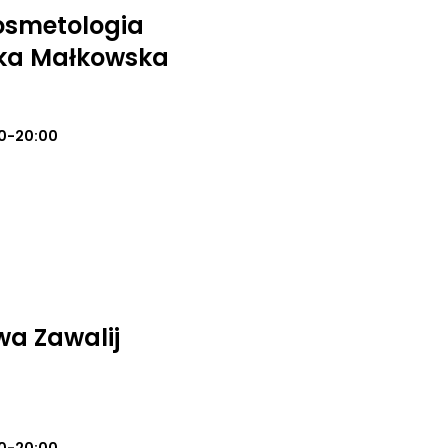
osmetologia
ika Małkowska
0-20:00
a Zawalij