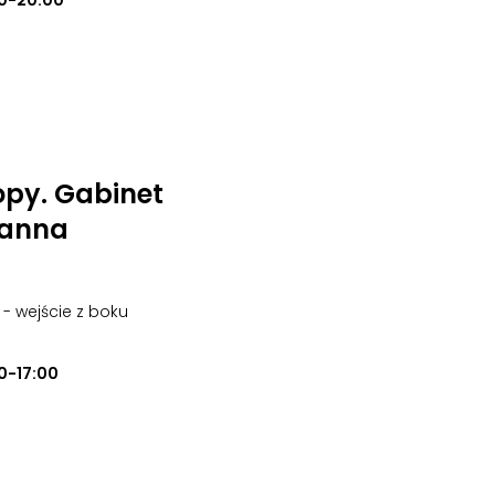
0-20:00
opy. Gabinet
oanna
o - wejście z boku
0-17:00