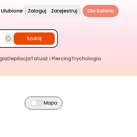
Ulubione
Zaloguj
Zarejestruj
Dla Salonu
Szukaj
gia
Depilacja
Tatuaż i Piercing
Trychologia
Mapa
Przełącz widok mapy