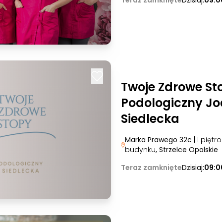
Teraz zamknięte
Dzisiaj:
09:0
Twoje Zdrowe St
Podologiczny J
Siedlecka
Marka Prawego 32c
| I piętr
budynku
, Strzelce Opolskie
Teraz zamknięte
Dzisiaj:
09:0