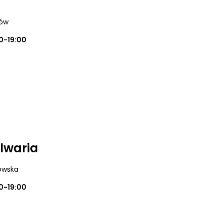
ków
0-19:00
alwaria
dowska
0-19:00