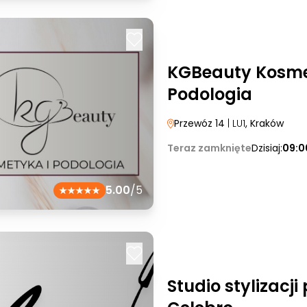
KGBeauty Kosme
Podologia
Przewóz 14
| LU1
, Kraków
Teraz zamknięte
Dzisiaj:
09:0
5.00
/5
Studio stylizacji