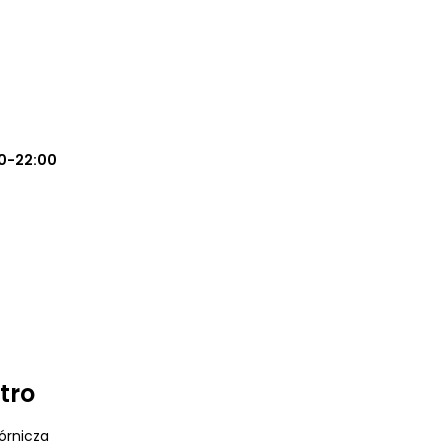
0-22:00
tro
órnicza