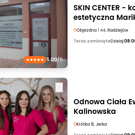
SKIN CENTER - k
estetyczna Mar
Objezdna
| 44
, Radziejów
Teraz zamknięte
Dzisiaj:
08:0
5.00
/5
Odnowa Ciała Ew
Kalinowska
Krótka 8
, Jerka