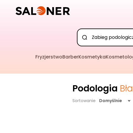
Fryzjerstwo
Barber
Kosmetyka
Kosmetolo
Podologia
Bła
Sortowanie
Domyślnie