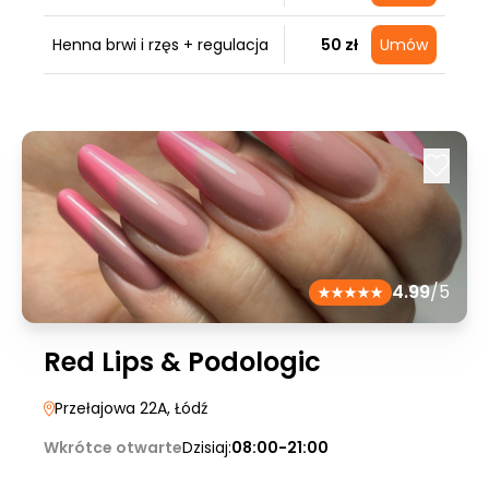
Henna brwi i rzęs + regulacja
50 zł
Umów
4.99
/5
Red Lips & Podologic
Przełajowa 22A
, Łódź
Wkrótce otwarte
Dzisiaj:
08:00-21:00