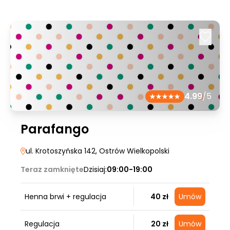
4.99
/5
Parafango
ul. Krotoszyńska 142
, Ostrów Wielkopolski
Teraz zamknięte
Dzisiaj:
09:00-19:00
Henna brwi + regulacja
40 zł
Umów
Regulacja
20 zł
Umów