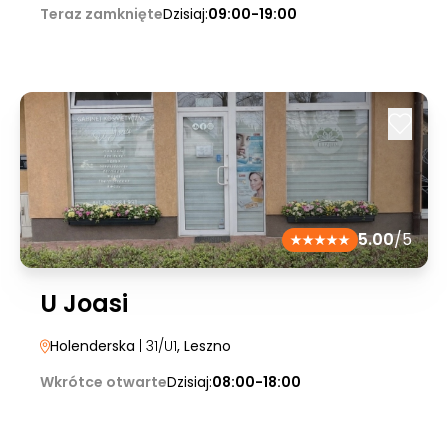
Teraz zamknięte
Dzisiaj:
09:00-19:00
5.00
/5
U Joasi
Holenderska
| 31/U1
, Leszno
Wkrótce otwarte
Dzisiaj:
08:00-18:00