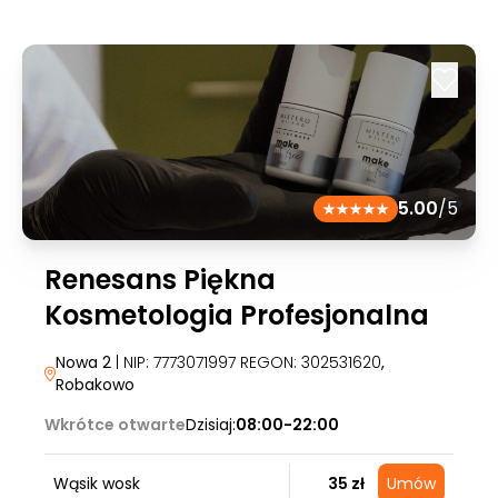
5.00
/5
Renesans Piękna
Kosmetologia Profesjonalna
Nowa 2
| NIP: 7773071997 REGON: 302531620
,
Robakowo
Wkrótce otwarte
Dzisiaj:
08:00-22:00
Wąsik wosk
35 zł
Umów