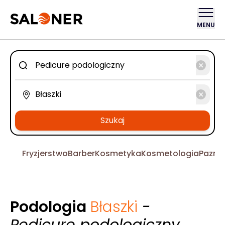
MENU
Szukaj
Fryzjerstwo
Barber
Kosmetyka
Kosmetologia
Pazno
Podologia
Błaszki
-