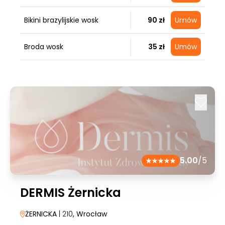
Bikini brazylijskie wosk
90 zł
Umów
Broda wosk
35 zł
Umów
5.00
/5
DERMIS Żernicka
ŻERNICKA
| 210
, Wrocław