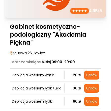
4.95
/5
Gabinet kosmetyczno-
podologiczny "Akademia
Piękna"
Zduńska 26
, Łowicz
Teraz zamknięte
Dzisiaj:
09:00-20:00
Depilacja woskiem wąsik
20 zł
Umów
Depilacja woskiem łydki+uda
100 zł
Umów
Depilacja woskiem łydki
60 zł
Umów