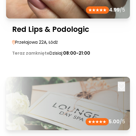
4.99
/5
Red Lips & Podologic
Przełajowa 22A
, Łódź
Teraz zamknięte
Dzisiaj:
08:00-21:00
5.00
/5