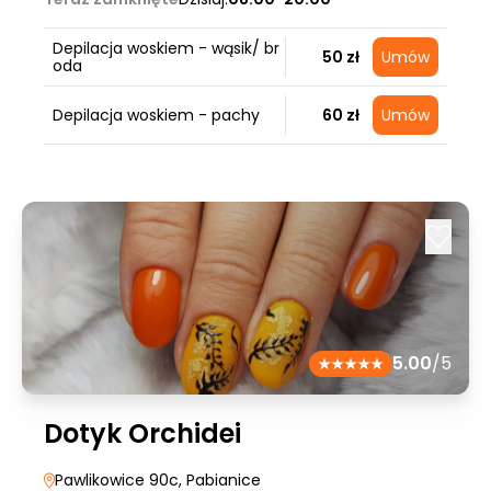
Depilacja woskiem - wąsik/ br
50 zł
Umów
oda
Depilacja woskiem - pachy
60 zł
Umów
5.00
/5
Dotyk Orchidei
Pawlikowice 90c
, Pabianice