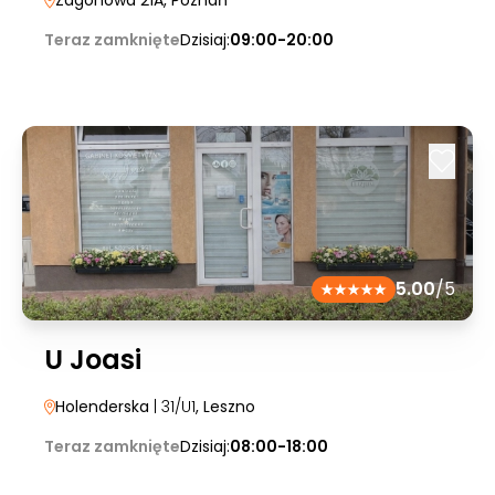
Zagonowa 21A
, Poznań
Teraz zamknięte
Dzisiaj:
09:00-20:00
5.00
/5
U Joasi
Holenderska
| 31/U1
, Leszno
Teraz zamknięte
Dzisiaj:
08:00-18:00