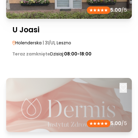
5.00
/5
U Joasi
Holenderska
| 31/U1
, Leszno
Teraz zamknięte
Dzisiaj:
08:00-18:00
5.00
/5