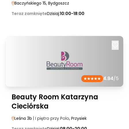
Baczyńskiego 15
, Bydgoszcz
Teraz zamknięte
Dzisiaj:
10:00-18:00
4.94
/5
Beauty Room Katarzyna
Cieciórska
Leśna 3b
| I piętro przy Polo
, Przysiek
Teraz zamknięte
Dzisiaj:
08:00-20:00