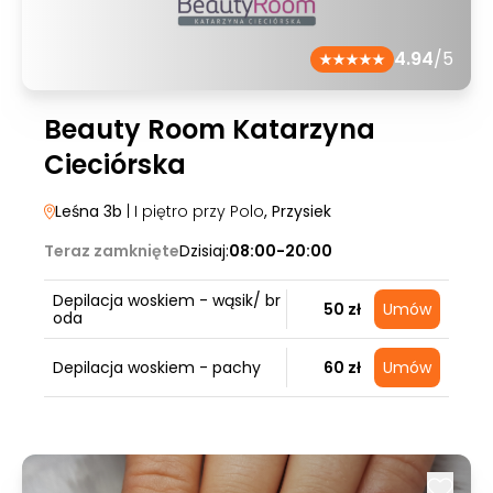
4.94
/5
Beauty Room Katarzyna
Cieciórska
Leśna 3b
| I piętro przy Polo
, Przysiek
Teraz zamknięte
Dzisiaj:
08:00-20:00
Depilacja woskiem - wąsik/ br
50 zł
Umów
oda
Depilacja woskiem - pachy
60 zł
Umów