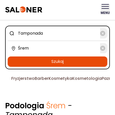
MENU
Szukaj
Fryzjerstwo
Barber
Kosmetyka
Kosmetologia
Pazno
Podologia
Śrem
-