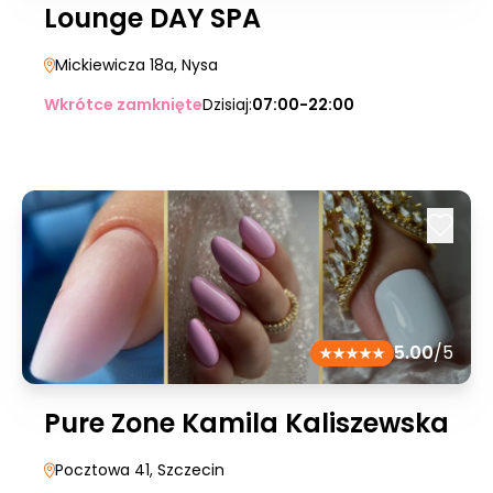
Lounge DAY SPA
Mickiewicza 18a
, Nysa
Wkrótce zamknięte
Dzisiaj:
07:00-22:00
5.00
/5
Pure Zone Kamila Kaliszewska
Pocztowa 41
, Szczecin