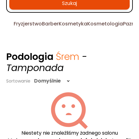
Szukaj
Fryzjerstwo
Barber
Kosmetyka
Kosmetologia
Pazno
Podologia
Śrem
-
Tamponada
Domyślnie
Sortowanie
Niestety nie znaleźliśmy żadnego salonu