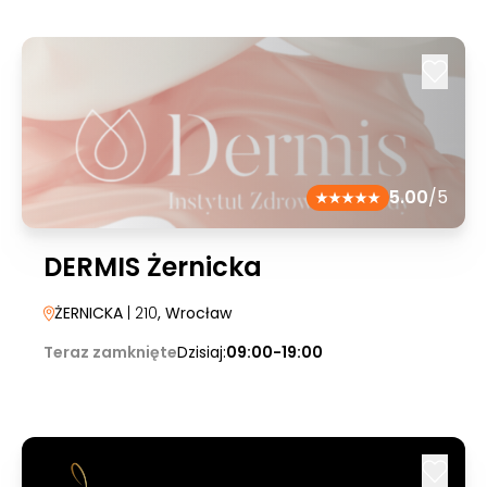
5.00
/5
DERMIS Żernicka
ŻERNICKA
| 210
, Wrocław
Teraz zamknięte
Dzisiaj:
09:00-19:00