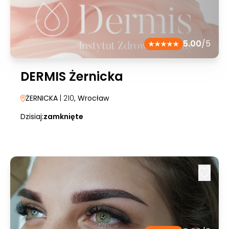
5.00
/5
DERMIS Żernicka
ŻERNICKA
| 210
, Wrocław
Dzisiaj:
zamknięte