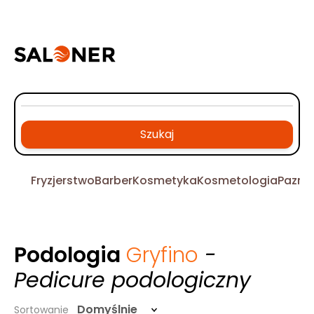
Szukaj
Fryzjerstwo
Barber
Kosmetyka
Kosmetologia
Pazno
Podologia
Gryfino
-
Pedicure podologiczny
Domyślnie
Sortowanie