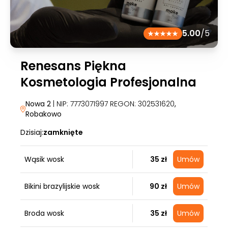
5.00
/5
Renesans Piękna
Kosmetologia Profesjonalna
Nowa 2
| NIP: 7773071997 REGON: 302531620
,
Robakowo
Dzisiaj:
zamknięte
Wąsik wosk
35 zł
Umów
Bikini brazylijskie wosk
90 zł
Umów
Broda wosk
35 zł
Umów