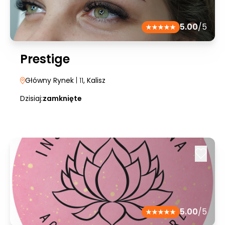
5.00
/5
Prestige
Główny Rynek
| 11
, Kalisz
Dzisiaj:
zamknięte
5.00
/5