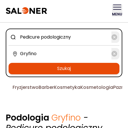
MENU
Szukaj
Fryzjerstwo
Barber
Kosmetyka
Kosmetologia
Pazno
Podologia
Gryfino
-