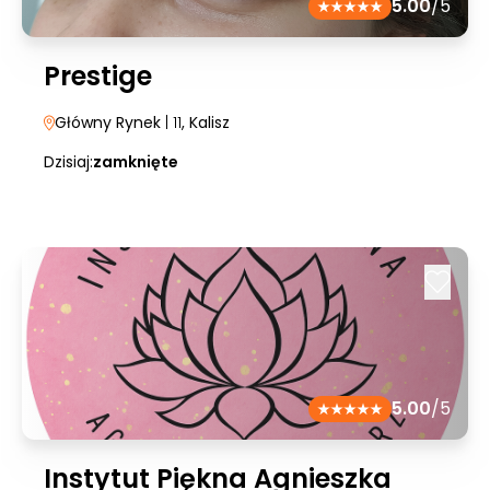
5.00
/5
Prestige
Główny Rynek
| 11
, Kalisz
Dzisiaj:
zamknięte
5.00
/5
Instytut Piękna Agnieszka