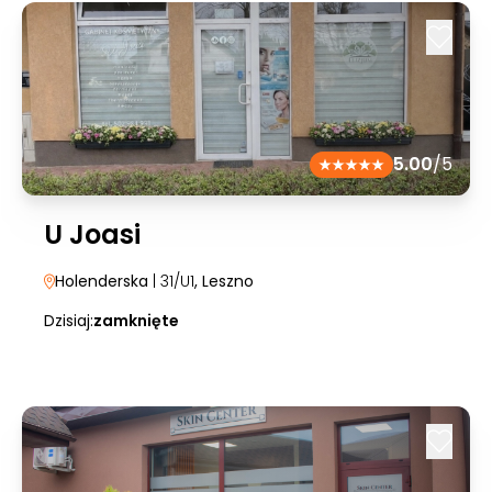
5.00
/5
U Joasi
Holenderska
| 31/U1
, Leszno
Dzisiaj:
zamknięte