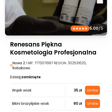
5.00
/5
Renesans Piękna
Kosmetologia Profesjonalna
Nowa 2
| NIP: 7773071997 REGON: 302531620
,
Robakowo
Dzisiaj:
zamknięte
Wąsik wosk
35 zł
Umów
Bikini brazylijskie wosk
90 zł
Umów