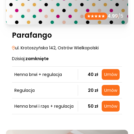
4.99
/5
Parafango
ul. Krotoszyńska 142
, Ostrów Wielkopolski
Dzisiaj:
zamknięte
Henna brwi + regulacja
40 zł
Umów
Regulacja
20 zł
Umów
Henna brwi i rzęs + regulacja
50 zł
Umów