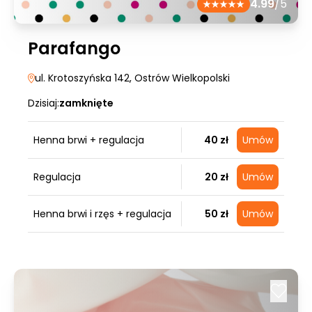
4.99
/5
Parafango
ul. Krotoszyńska 142
, Ostrów Wielkopolski
Dzisiaj:
zamknięte
Henna brwi + regulacja
40 zł
Umów
Regulacja
20 zł
Umów
Henna brwi i rzęs + regulacja
50 zł
Umów