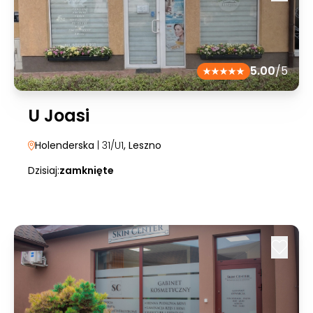
5.00
/5
U Joasi
Holenderska
| 31/U1
, Leszno
Dzisiaj:
zamknięte