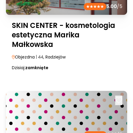
5.00
/5
SKIN CENTER - kosmetologia
estetyczna Marika
Małkowska
Objezdna
| 44
, Radziejów
Dzisiaj:
zamknięte