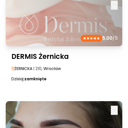
5.00
/5
DERMIS Żernicka
ŻERNICKA
| 210
, Wrocław
Dzisiaj:
zamknięte