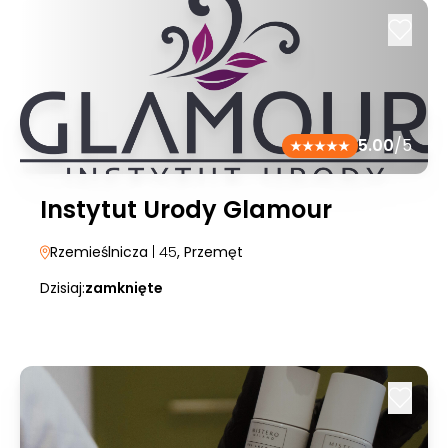
5.00
/5
Instytut Urody Glamour
Rzemieślnicza
| 45
, Przemęt
Dzisiaj:
zamknięte